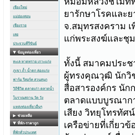
หม่อมหลวงชไมทิพ 
ยารักษาโรคและยา
จ.สมุทรสงคราม เพ
แก่พระสงฆ์และชุม
ทั้งนี้ สมาคมประ
ผู้ทรงคุณวุฒิ นัก
สื่อสารองค์กร นั
ตลาดแบบบูรณาการ 
เสียง วิทยุโทรทัศ
เครือข่ายที่เกี่ย