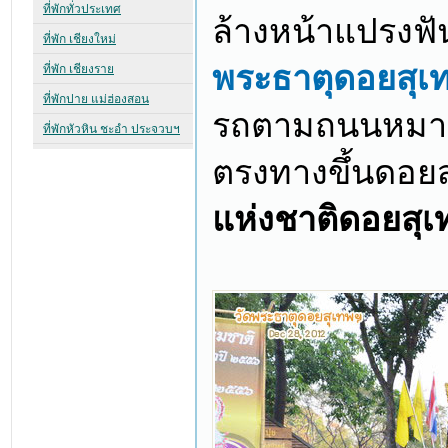
ล้างหน้าแปรงฟันท
พระธาตุดอยสุเ
รถตามถนนหมายเ
ตรงทางขึ้นดอยส
แห่งชาติดอยสุเ