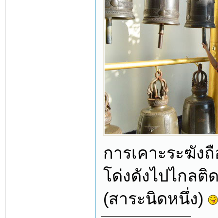
การเคาะระฆังถือ
โด่งดังไปไกลติ
(สาระนิดหนึ่ง)