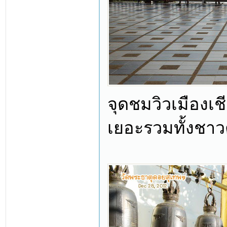
จุดชมวิวเมืองเช
เยอะรวมทั้งชาว