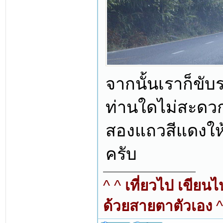
จากนั้นเราก็ขับร
ท่านใดไม่สะดวก
สองแถวสีแดงให้
ครับ
^ ^
เที่ยวไป เขียน
ด้วยสายตาตัวเอง
^