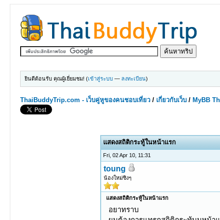
ยินดีต้อนรับ คุณผู้เยี่ยมชม! (
เข้าสู่ระบบ
—
ลงทะเบียน
)
ThaiBuddyTrip.com - เว็บคู่หูของคนชอบเที่ยว
/
เกี่ยวกับเว็บ
/
MyBB Th
0 Votes - 0 Average
1
2
3
4
5
แสดงสถิติกระทู้ในหน้าแรก
Fri, 02 Apr 10, 11:31
toung
น้องใหม่ซิงๆ
แสดงสถิติกระทู้ในหน้าแรก
อยาทราบ
ผมต้องการแทรกสถิติกระทู้บนหน้า