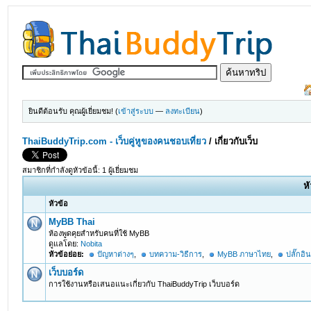
ยินดีต้อนรับ คุณผู้เยี่ยมชม! (
เข้าสู่ระบบ
—
ลงทะเบียน
)
ThaiBuddyTrip.com - เว็บคู่หูของคนชอบเที่ยว
/
เกี่ยวกับเว็บ
สมาชิกที่กำลังดูหัวข้อนี้: 1 ผู้เยี่ยมชม
หั
หัวข้อ
MyBB Thai
ห้องพูดคุยสำหรับคนที่ใช้ MyBB
ดูแลโดย:
Nobita
หัวข้อย่อย:
ปัญหาต่างๆ
,
บทความ-วิธีการ
,
MyBB ภาษาไทย
,
ปลั๊กอิ
เว็บบอร์ด
การใช้งานหรือเสนอแนะเกี่ยวกับ ThaiBuddyTrip เว็บบอร์ด