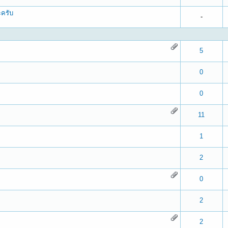
ะครับ
-
 0 out of 5 in Average
1
2
3
4
5
5
 0 out of 5 in Average
1
2
3
4
5
0
 0 out of 5 in Average
1
2
3
4
5
0
 0 out of 5 in Average
1
2
3
4
5
11
 0 out of 5 in Average
1
2
3
4
5
1
 0 out of 5 in Average
1
2
3
4
5
2
 0 out of 5 in Average
1
2
3
4
5
0
 0 out of 5 in Average
1
2
3
4
5
2
 0 out of 5 in Average
1
2
3
4
5
2