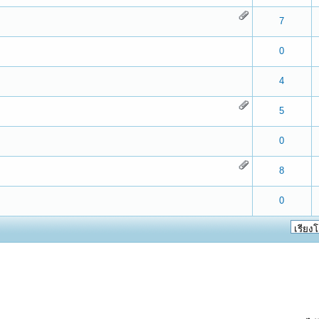
 0 out of 5 in Average
1
2
3
4
5
7
 0 out of 5 in Average
1
2
3
4
5
0
 0 out of 5 in Average
1
2
3
4
5
4
 0 out of 5 in Average
1
2
3
4
5
5
 0 out of 5 in Average
1
2
3
4
5
0
 0 out of 5 in Average
1
2
3
4
5
8
 0 out of 5 in Average
1
2
3
4
5
0