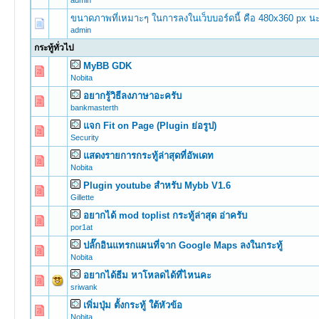
admin
ขนาดภาพที่เหมาะๆ ในการลงในเว็บบอร์ดนี้ คือ 480x360 px น
admin
กระทู้ทั่วไป
MyBB GDK
0 Vote(s) -
Nobita
อยากรู้วิธีลงภาษาอะครับ
0 Vote(s) -
bankmasterth
แจก Fit on Page (Plugin ย่อรูป)
0 Vote(s) -
Security
แสดงรายการกระทู้ล่าสุดที่อัพเดท
0 Vote(s) -
Nobita
Plugin youtube สำหรับ Mybb V1.6
0 Vote(s) -
Gillette
อยากได้ mod toplist กระทู้ล่าสุด อ่าครับ
0 Vote(s) -
por1at
ปลั๊กอินแทรกแผนที่จาก Google Maps ลงในกระทู้
0 Vote(s) -
Nobita
อยากได้ธีม หาโหลดได้ที่ไหนคะ
0 Vote(s) -
sriwank
เพิ่มปุ่ม ตั้งกระทู้ ใต้หัวข้อ
0 Vote(s) -
Nobita