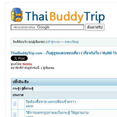
ยินดีต้อนรับ คุณผู้เยี่ยมชม! (
เข้าสู่ระบบ
—
ลงทะเบียน
)
ThaiBuddyTrip.com - เว็บคู่หูของคนชอบเที่ยว
/
เกี่ยวกับเว็บ
/
MyBB Th
ดูแลโดย:
Nobita
สมาชิกที่กำลังดูหัวข้อนี้: 1 ผู้เยี่ยมชม
ปลั๊กอิน-ธีม
กระทู้
/
ผู้ตั้งกระทู้
ประกาศ
ปิดห้องซื้อขาย-แลกเปลี่ยนชั่วคราว
admin
วิธีการแทรกรูปภาพลงในกระทู้ ให้ดูสวยงาม