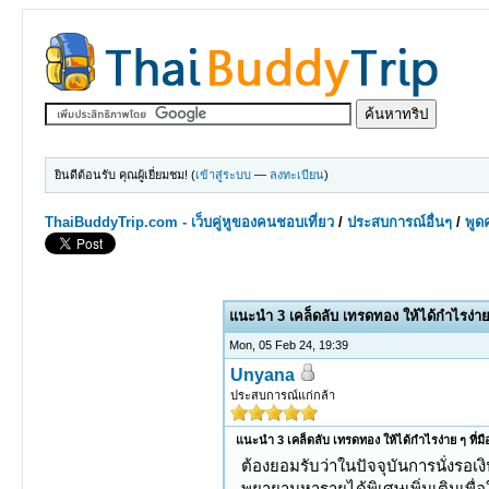
ยินดีต้อนรับ คุณผู้เยี่ยมชม! (
เข้าสู่ระบบ
—
ลงทะเบียน
)
ThaiBuddyTrip.com - เว็บคู่หูของคนชอบเที่ยว
/
ประสบการณ์อื่นๆ
/
พูดค
0 Votes - 0 Average
1
2
3
4
5
แนะนำ 3 เคล็ดลับ เทรดทอง ให้ได้กำไรง่าย ๆ 
Mon, 05 Feb 24, 19:39
Unyana
ประสบการณ์แก่กล้า
แนะนำ 3 เคล็ดลับ เทรดทอง ให้ได้กำไรง่าย ๆ ที่มือใ
ต้องยอมรับว่าในปัจจุบันการนั่งรอเง
พยายามหารายได้พิเศษเพิ่มเติมเพื่อ