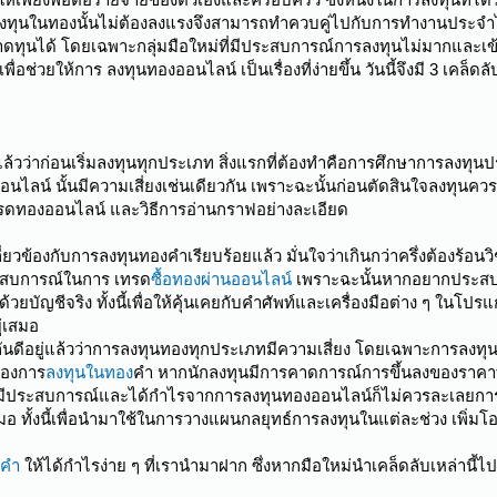
งทุนในทองนั้นไม่ต้องลงแรงจึงสามารถทำควบคู่ไปกับการทำงานประจำได
าดทุนได้ โดยเฉพาะกลุ่มมือใหม่ที่มีประสบการณ์การลงทุนไม่มากและเข้
้เพื่อช่วยให้การ ลงทุนทองออนไลน์ เป็นเรื่องที่ง่ายขึ้น วันนี้จึงมี 3 เค
ู่แล้วว่าก่อนเริ่มลงทุนทุกประเภท สิ่งแรกที่ต้องทำคือการศึกษาการลงทุนป
อนไลน์ นั้นมีความเสี่ยงเช่นเดียวกัน เพราะฉะนั้นก่อนตัดสินใจลงท
ทรดทองออนไลน์ และวิธีการอ่านกราฟอย่างละเอียด
่ยวข้องกับการลงทุนทองคำเรียบร้อยแล้ว มั่นใจว่าเกินกว่าครึ่งต้องร้อนวิชา
ะสบการณ์ในการ เทรด
ซื้อทองผ่านออนไลน์
เพราะฉะนั้นหากอยากประสบ
บัญชีจริง ทั้งนี้เพื่อให้คุ้นเคยกับคำศัพท์และเครื่องมือต่าง ๆ ในโปร
่เสมอ
รู้กันดีอยู่แล้วว่าการลงทุนทองทุกประเภทมีความเสี่ยง โดยเฉพาะการลงท
ดของการ
ลงทุนในทอง
คำ หากนักลงทุนมีการคาดการณ์การขึ้นลงของราคาทองผ
ะเริ่มมีประสบการณ์และได้กำไรจากการลงทุนทองออนไลน์ก็ไม่ควรละเลย
 ทั้งนี้เพื่อนำมาใช้ในการวางแผนกลยุทธ์การลงทุนในแต่ละช่วง เพิ่
งคำ
ให้ได้กำไรง่าย ๆ ที่เรานำมาฝาก ซึ่งหากมือใหม่นำเคล็ดลับเหล่านี้ไ