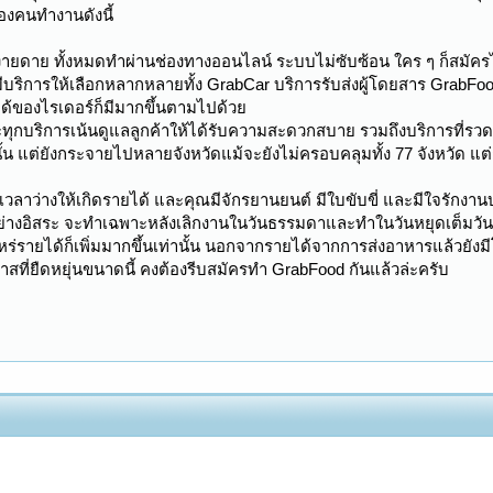
องคนทำงานดังนี้
่ายดาย ทั้งหมดทำผ่านช่องทางออนไลน์ ระบบไม่ซับซ้อน ใคร ๆ ก็สมัคร
ีบริการให้เลือกหลากหลายทั้ง GrabCar บริการรับส่งผู้โดยสาร GrabFoo
ได้ของไรเดอร์ก็มีมากขึ้นตามไปด้วย
าะทุกบริการเน้นดูแลลูกค้าให้ได้รับความสะดวกสบาย รวมถึงบริการที่รว
ั้น แต่ยังกระจายไปหลายจังหวัดแม้จะยังไม่ครอบคลุมทั้ง 77 จังหวัด แต่
เวลาว่างให้เกิดรายได้ และคุณมีจักรยานยนต์ มีใบขับขี่ และมีใจรักงา
่างอิสระ จะทำเฉพาะหลังเลิกงานในวันธรรมดาและทำในวันหยุดเต็มวัน หร
ไหร่รายได้ก็เพิ่มมากขึ้นเท่านั้น นอกจากรายได้จากการส่งอาหารแล้วยั
กาสที่ยืดหยุ่นขนาดนี้ คงต้องรีบสมัครทำ GrabFood กันแล้วล่ะครับ