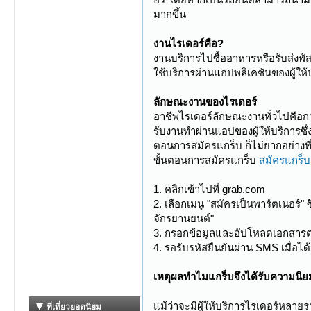
มากขึ้น
งานไรเดอร์คือ?
งานบริการไปซื้ออาหารหรือรับส่งพั
ใช้บริการผ่านแอปพลิเคชันของผู้ให้
ลักษณะงานของไรเดอร์
อาชีพไรเดอร์ลักษณะงานทั่วไปคือการ
รับงานทำผ่านแอปของผู้ให้บริการซึ่ง
ตอนการสมัครแกร็บ ก็ไม่ยากอย่างท
ขั้นตอนการสมัครแกร็บ
สมัครแกร็บ
1. คลิกเข้าไปที่ grab.com
2. เลือกเมนู "สมัครเป็นพาร์ตเนอร์"
จักรยานยนต์"
3. กรอกข้อมูลและอัปโหลดเอกสารตาม
4. รอรับรหัสยืนยันผ่าน SMS เมื่อไ
เหตุผลทำไมแกร็บจึงได้รับความนิย
แม้ว่าจะมีผู้ให้บริการไรเดอร์หลาย