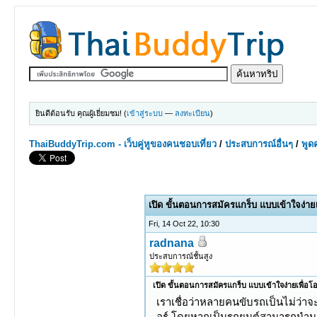
ยินดีต้อนรับ คุณผู้เยี่ยมชม! (
เข้าสู่ระบบ
—
ลงทะเบียน
)
ThaiBuddyTrip.com - เว็บคู่หูของคนชอบเที่ยว
/
ประสบการณ์อื่นๆ
/
พูดค
0 Votes - 0 Average
1
2
3
4
5
เปิด ขั้นตอนการสมัครแกร็บ แบบเข้าใจง่ายเ
Fri, 14 Oct 22, 10:30
radnana
ประสบการณ์ชั้นสูง
เปิด ขั้นตอนการสมัครแกร็บ แบบเข้าใจง่ายเพื่อโอ
เราเชื่อว่าหลายคนขับรถเป็นไม่ว่
อร์ โดยหากเป็นรถยนต์สามารถนำม