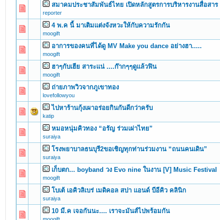
สมาคมประชาสัมพันธ์ไทย เปิดหลักสูตรการบริหารงานสื่อสาร
0 Vote(s) - 0 out of 5 in Average
1
2
3
4
5
reporter
4 พ.ค นี้ มาเติมแต่งจังหวะให้กับความรักกัน
0 Vote(s) - 0 out of 5 in Average
1
2
3
4
5
moogift
อาการของคนที่ได้ดู MV Make you dance อย่างฮา.....
0 Vote(s) - 0 out of 5 in Average
1
2
3
4
5
moogift
ฮาๆกับเฮีย สาระแน่ ....ก๊ากๆๆดูแล้วฟิน
0 Vote(s) - 0 out of 5 in Average
1
2
3
4
5
moogift
ถ่ายภาพวิวจากภูเขาทอง
0 Vote(s) - 0 out of 5 in Average
1
2
3
4
5
lovefollowyou
ไปหาร้านกุ้งเผาอร่อยกินกันดีกว่าครับ
0 Vote(s) - 0 out of 5 in Average
1
2
3
4
5
katip
หมอหนุ่มคิวทอง “อรัญ ร่วมเผ่าไทย”
0 Vote(s) - 0 out of 5 in Average
1
2
3
4
5
suraiya
โรงพยาบาลธนบุรี2ขอเชิญทุกท่านร่วมงาน “ถนนคนเดิน”
0 Vote(s) - 0 out of 5 in Average
1
2
3
4
5
suraiya
เก็บตก... boyband วง Evo nine ในงาน [V] Music Festival
0 Vote(s) - 0 out of 5 in Average
1
2
3
4
5
moogift
โบเต้ เอคิวลิเบร่ เมดิคอล สปา แอนด์ บีอีคิว คลินิก
0 Vote(s) - 0 out of 5 in Average
1
2
3
4
5
suraiya
10 มี.ค เจอกันนะ.... เราจะมันส์ไปพร้อมกัน
0 Vote(s) - 0 out of 5 in Average
1
2
3
4
5
moogift