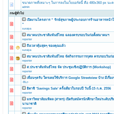
ขนาดภาพที่เหมาะๆ ในการลงในเว็บบอร์ดนี้ คือ 480x360 px นะค
admin
กระทู้ทั่วไป
เปิดงานโครงการ “ รักษ์สุขภาพผู้ประกอบการร้านอาหารหน้า
0 Vote(s) - 0 out of 5 in Average
1
2
3
4
5
”
suraiya
สมาคมประชาสัมพันธ์ไทย ฉลองครบรอบวันก่อตั้งสมาคมฯ
0 Vote(s) - 0 out of 5 in Average
1
2
3
4
5
reporter
ถึงเวลาคุ้มสุดๆ ของคุณแล้ว
0 Vote(s) - 0 out of 5 in Average
1
2
3
4
5
suraiya
สมาคมประชาสัมพันธ์ไทย จัดกิจกรรมการกุศล ครบรอบวันก่อ
0 Vote(s) - 0 out of 5 in Average
1
2
3
4
5
reporter
ส.ประชาสัมพันธ์ไทย จัด ประชุมเชิงปฏิบัติการ (Workshop)
0 Vote(s) - 0 out of 5 in Average
1
2
3
4
5
reporter
เพื่อนๆครับ ใครเคยใช้บริการ Google Streetview บ้าง มีเรื่
0 Vote(s) - 0 out of 5 in Average
1
2
3
4
5
-BLz-
ฮิตาชิ ‘Savings Sale’ ครั้งเดียวในรอบปี วันนี้-15 ก.ค. 2556
0 Vote(s) - 0 out of 5 in Average
1
2
3
4
5
reporter
มหาวิทยาลัยมหิดล (สาทร) เปิดรับสมัครนักศึกษาใหม่ระดับป
0 Vote(s) - 0 out of 5 in Average
1
2
3
4
5
นานาชาติ
reporter