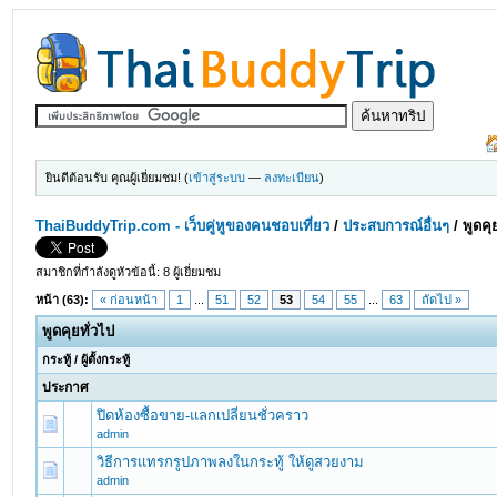
ยินดีต้อนรับ คุณผู้เยี่ยมชม! (
เข้าสู่ระบบ
—
ลงทะเบียน
)
ThaiBuddyTrip.com - เว็บคู่หูของคนชอบเที่ยว
/
ประสบการณ์อื่นๆ
/
พูดคุ
สมาชิกที่กำลังดูหัวข้อนี้: 8 ผู้เยี่ยมชม
หน้า (63):
« ก่อนหน้า
1
...
51
52
53
54
55
...
63
ถัดไป »
พูดคุยทั่วไป
กระทู้
/
ผู้ตั้งกระทู้
ประกาศ
ปิดห้องซื้อขาย-แลกเปลี่ยนชั่วคราว
admin
วิธีการแทรกรูปภาพลงในกระทู้ ให้ดูสวยงาม
admin