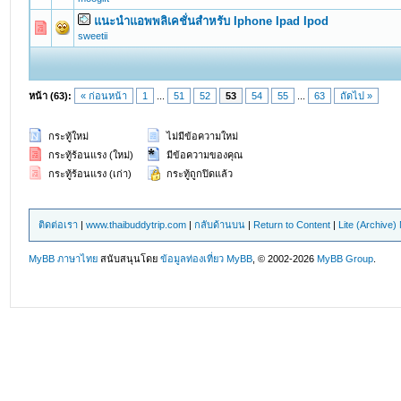
แนะนำแอพพลิเคชั่นสำหรับ Iphone Ipad Ipod
0 Vote(s) - 0 out of 5 in Average
1
2
3
4
5
sweetii
หน้า (63):
« ก่อนหน้า
1
...
51
52
53
54
55
...
63
ถัดไป »
กระทู้ใหม่
ไม่มีข้อความใหม่
กระทู้ร้อนแรง (ใหม่)
มีข้อความของคุณ
กระทู้ร้อนแรง (เก่า)
กระทู้ถูกปิดแล้ว
ติดต่อเรา
|
www.thaibuddytrip.com
|
กลับด้านบน
|
Return to Content
|
Lite (Archive
MyBB ภาษาไทย
สนับสนุนโดย
ข้อมูลท่องเที่ยว
MyBB
, © 2002-2026
MyBB Group
.