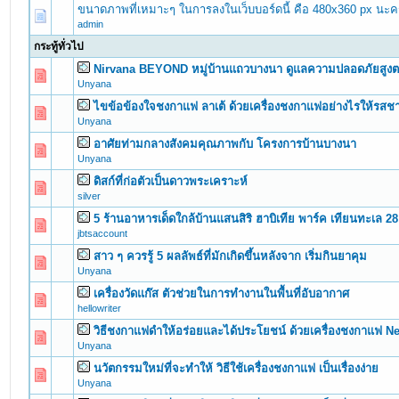
ขนาดภาพที่เหมาะๆ ในการลงในเว็บบอร์ดนี้ คือ 480x360 px นะค
admin
กระทู้ทั่วไป
Nirvana BEYOND หมู่บ้านแถวบางนา ดูแลความปลอดภัยสูง
0 Vote(s) - 0 out of 5 in Average
1
2
3
4
5
Unyana
ไขข้อข้องใจชงกาแฟ ลาเต้ ด้วยเครื่องชงกาแฟอย่างไรให้รสชา
0 Vote(s) - 0 out of 5 in Average
1
2
3
4
5
Unyana
อาศัยท่ามกลางสังคมคุณภาพกับ โครงการบ้านบางนา
0 Vote(s) - 0 out of 5 in Average
1
2
3
4
5
Unyana
ดิสก์ที่ก่อตัวเป็นดาวพระเคราะห์
0 Vote(s) - 0 out of 5 in Average
1
2
3
4
5
silver
5 ร้านอาหารเด็ดใกล้บ้านแสนสิริ ฮาบิเทีย พาร์ค เทียนทะเล 28
0 Vote(s) - 0 out of 5 in Average
1
2
3
4
5
jbtsaccount
สาว ๆ ควรรู้ 5 ผลลัพธ์ที่มักเกิดขึ้นหลังจาก เริ่มกินยาคุม
0 Vote(s) - 0 out of 5 in Average
1
2
3
4
5
Unyana
เครื่องวัดแก๊ส ตัวช่วยในการทำงานในพื้นที่อับอากาศ
0 Vote(s) - 0 out of 5 in Average
1
2
3
4
5
hellowriter
วิธีชงกาแฟดำให้อร่อยและได้ประโยชน์ ด้วยเครื่องชงกาแฟ N
0 Vote(s) - 0 out of 5 in Average
1
2
3
4
5
Unyana
นวัตกรรมใหม่ที่จะทำให้ วิธีใช้เครื่องชงกาแฟ เป็นเรื่องง่าย
0 Vote(s) - 0 out of 5 in Average
1
2
3
4
5
Unyana