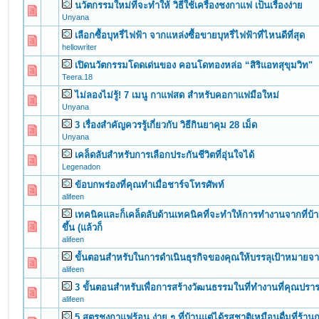
นวัตกรรมใหม่ที่จะทำให้ วิธีใช้เครื่องชงกาแฟ เป็นเรื่องง่าย
0 Vote(s) - 0 out of 5 in Average
1
2
3
4
5
Unyana
เลือกซื้อบุหรี่ไฟฟ้า จากแหล่งซื้อขายบุหรี่ไฟฟ้าที่ไหนดีที่สุด
0 Vote(s) - 0 out of 5 in Average
1
2
3
4
5
hellowriter
เปิดนวัตกรรมโดดเด่นของ คอนโดทองหล่อ “สิริแอทสุขุมวิท"
0 Vote(s) - 0 out of 5 in Average
1
2
3
4
5
Teera.18
ไม่ลองไม่รู้! 7 เมนู กาแฟสด สำหรับคอกาแฟมือใหม่
0 Vote(s) - 0 out of 5 in Average
1
2
3
4
5
Unyana
3 เรื่องสำคัญควรรู้เกี่ยวกับ วิธีกินยาคุม 28 เม็ด
0 Vote(s) - 0 out of 5 in Average
1
2
3
4
5
Unyana
เคล็ดลับสำหรับการเลือกประกันชีวิตที่อุ่นใจได้
0 Vote(s) - 0 out of 5 in Average
1
2
3
4
5
Legenadon
ข้อบกพร่องที่คุณทำเมื่อชาร์จโทรศัพท์
0 Vote(s) - 0 out of 5 in Average
1
2
3
4
5
alifeen
เทคนิคและก็เคล็ดลับด้านเทคนิคที่จะทำให้การทำงานจากที่บ้
0 Vote(s) - 0 out of 5 in Average
1
2
3
4
5
ขึ้น (แล้วก็
alifeen
ขั้นตอนสำหรับในการดำเนินธุรกิจของคุณให้บรรลุเป้าหมายจ
0 Vote(s) - 0 out of 5 in Average
1
2
3
4
5
alifeen
3 ขั้นตอนสำหรับเพื่อการสร้างวัฒนธรรมในที่ทำงานที่คุณปร
0 Vote(s) - 0 out of 5 in Average
1
2
3
4
5
alifeen
5 สูตรชงกาแฟร้อน ง่าย ๆ ที่บ้านแต่ได้รสชาติเหมือนดื่มที่ร้า