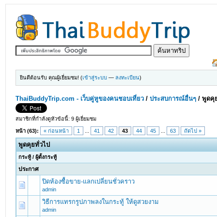
ยินดีต้อนรับ คุณผู้เยี่ยมชม! (
เข้าสู่ระบบ
—
ลงทะเบียน
)
ThaiBuddyTrip.com - เว็บคู่หูของคนชอบเที่ยว
/
ประสบการณ์อื่นๆ
/
พูดคุ
สมาชิกที่กำลังดูหัวข้อนี้: 9 ผู้เยี่ยมชม
หน้า (63):
« ก่อนหน้า
1
...
41
42
43
44
45
...
63
ถัดไป »
พูดคุยทั่วไป
กระทู้
/
ผู้ตั้งกระทู้
ประกาศ
ปิดห้องซื้อขาย-แลกเปลี่ยนชั่วคราว
admin
วิธีการแทรกรูปภาพลงในกระทู้ ให้ดูสวยงาม
admin