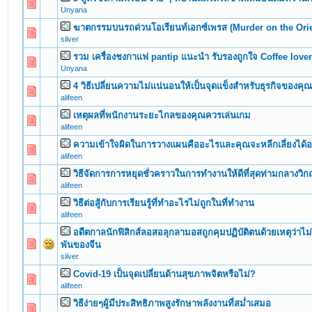
0 Vote(s) - 0 out of 5 in Average
1
2
3
4
5
Unyana
ฆาตกรรมบนรถด่วนโอเรียนท์เอกซ์เพรส (Murder on the Ori
0 Vote(s) - 0 out of 5 in Average
1
2
3
4
5
silver
รวม เครื่องชงกาแฟ pantip แนะนำ รับรองถูกใจ Coffee love
0 Vote(s) - 0 out of 5 in Average
1
2
3
4
5
Unyana
4 วิธีเปลี่ยนความไม่แน่นอนให้เป็นจุดแข็งสำหรับธุรกิจของคุ
0 Vote(s) - 0 out of 5 in Average
1
2
3
4
5
alifeen
เหตุผลที่พนักงานระยะไกลของคุณควรเล่นเกม
0 Vote(s) - 0 out of 5 in Average
1
2
3
4
5
alifeen
ความเข้าใจผิดในการวางแผนคืออะไรและคุณจะหลีกเลี่ยงได้อ
0 Vote(s) - 0 out of 5 in Average
1
2
3
4
5
alifeen
วิธีจัดการการหยุดชั่วคราวในการทำงานให้ดีที่สุดท่ามกลางวิก
0 Vote(s) - 0 out of 5 in Average
1
2
3
4
5
alifeen
วิธีต่อสู้กับการเรียนรู้ที่ทำอะไรไม่ถูกในที่ทำงาน
0 Vote(s) - 0 out of 5 in Average
1
2
3
4
5
alifeen
อดีตกาลนักฟิสิกส์ลอสอลุกลามอสถูกคุมปฏิบัติตนด้วยเหตุว่าไม่
0 Vote(s) - 0 out of 5 in Average
1
2
3
4
5
พันของจีน
silver
Covid-19 เป็นจุดเปลี่ยนด้านสุขภาพจิตหรือไม่?
0 Vote(s) - 0 out of 5 in Average
1
2
3
4
5
alifeen
วิธีง่ายๆผู้มีประสิทธิภาพสูงรักษาพลังงานที่สม่ำเสมอ
0 Vote(s) - 0 out of 5 in Average
1
2
3
4
5