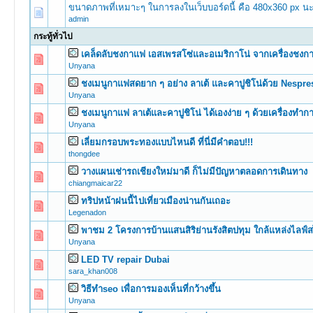
ขนาดภาพที่เหมาะๆ ในการลงในเว็บบอร์ดนี้ คือ 480x360 px นะ
admin
กระทู้ทั่วไป
เคล็ดลับชงกาแฟ เอสเพรสโซ่และอเมริกาโน่ จากเครื่องชง
0 Vote(s) -
Unyana
ชงเมนูกาแฟสดยาก ๆ อย่าง ลาเต้ และคาปูชิโน่ด้วย Nespre
0 Vote(s) -
Unyana
ชงเมนูกาแฟ ลาเต้และคาปูชิโน่ ได้เองง่าย ๆ ด้วยเครื่องท
0 Vote(s) -
Unyana
เลี่ยมกรอบพระทองแบบไหนดี ที่นี่มีคำตอบ!!!
0 Vote(s) -
thongdee
วางแผนเช่ารถเชียงใหม่มาดี ก็ไม่มีปัญหาตลอดการเดินทาง
0 Vote(s) -
chiangmaicar22
ทริปหน้าฝนนี้ไปเที่ยวเมืองน่านกันเถอะ
0 Vote(s) -
Legenadon
พาชม 2 โครงการบ้านแสนสิริย่านรังสิตปทุม ใกล้แหล่งไลฟ
0 Vote(s) -
Unyana
LED TV repair Dubai
0 Vote(s) -
sara_khan008
วิธีทำseo เพื่อการมองเห็นที่กว้างขึ้น
0 Vote(s) -
Unyana