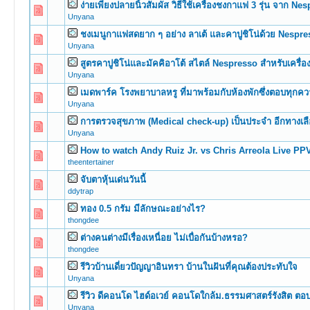
ง่ายเพียงปลายนิ้วสัมผัส วิธีใช้เครื่องชงกาแฟ 3 รุ่น จาก Ne
0 Vote(s) -
Unyana
ชงเมนูกาแฟสดยาก ๆ อย่าง ลาเต้ และคาปูชิโน่ด้วย Nespress
0 Vote(s) -
Unyana
สูตรคาปูชิโน่และมัคคิอาโต้ สไตล์ Nespresso สำหรับเครื
0 Vote(s) -
Unyana
เมดพาร์ค โรงพยาบาลหรู ที่มาพร้อมกับห้องพักซึ่งตอบทุกคว
0 Vote(s) -
Unyana
การตรวจสุขภาพ (Medical check-up) เป็นประจำ อีกทางเลือก
0 Vote(s) -
Unyana
How to watch Andy Ruiz Jr. vs Chris Arreola Live P
0 Vote(s) -
theentertainer
จับตาหุ้นเด่นวันนี้
0 Vote(s) -
ddytrap
ทอง 0.5 กรัม มีลักษณะอย่างไร?
0 Vote(s) -
thongdee
ต่างคนต่างมีเรื่องเหนื่อย ไม่เบื่อกันบ้างหรอ?
0 Vote(s) -
thongdee
รีวิวบ้านเดี่ยวปัญญาอินทรา บ้านในฝันที่คุณต้องประทับใจ
0 Vote(s) -
Unyana
รีวิว ดีคอนโด ไฮด์อเวย์ คอนโดใกล้ม.ธรรมศาสตร์รังสิต ตอ
0 Vote(s) -
Unyana