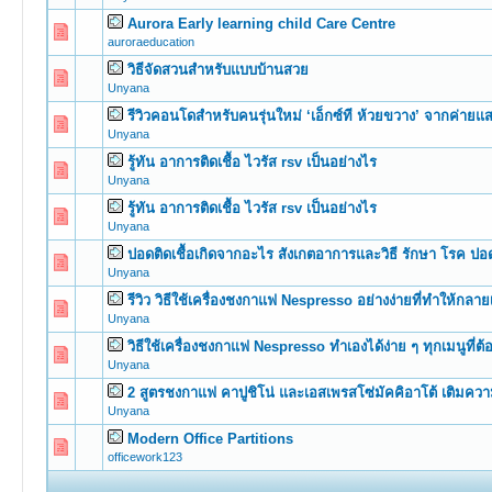
Aurora Early learning child Care Centre
0 Vote(s) -
auroraeducation
วิธีจัดสวนสำหรับแบบบ้านสวย
0 Vote(s) -
Unyana
รีวิวคอนโดสำหรับคนรุ่นใหม่ ‘เอ็กซ์ที ห้วยขวาง’ จากค่ายแส
0 Vote(s) -
Unyana
รู้ทัน อาการติดเชื้อ ไวรัส rsv เป็นอย่างไร
0 Vote(s) -
Unyana
รู้ทัน อาการติดเชื้อ ไวรัส rsv เป็นอย่างไร
0 Vote(s) -
Unyana
ปอดติดเชื้อเกิดจากอะไร สังเกตอาการและวิธี รักษา โรค ปอ
0 Vote(s) -
Unyana
รีวิว วิธีใช้เครื่องชงกาแฟ Nespresso อย่างง่ายที่ทำให้กลา
0 Vote(s) -
Unyana
วิธีใช้เครื่องชงกาแฟ Nespresso ทำเองได้ง่าย ๆ ทุกเมนูที่ต้
0 Vote(s) -
Unyana
2 สูตรชงกาแฟ คาปูชิโน่ และเอสเพรสโซ่มัคคิอาโต้ เติมความ
0 Vote(s) -
Unyana
Modern Office Partitions
0 Vote(s) -
officework123