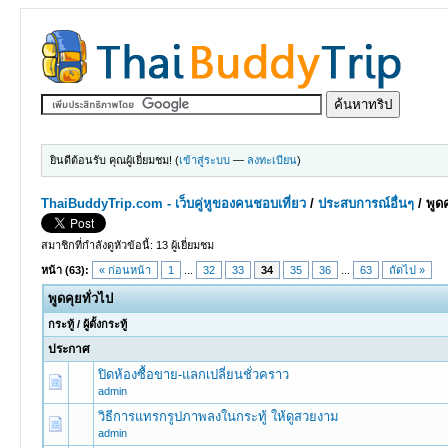
ยินดีต้อนรับ คุณผู้เยี่ยมชม! (
เข้าสู่ระบบ
—
ลงทะเบียน
)
ThaiBuddyTrip.com - เว็บคู่หูของคนชอบเที่ยว
/
ประสบการณ์อื่นๆ
/
พูดค
สมาชิกที่กำลังดูหัวข้อนี้: 13 ผู้เยี่ยมชม
หน้า (63):
« ก่อนหน้า
1
...
32
33
34
35
36
...
63
ถัดไป »
พูดคุยทั่วไป
กระทู้
/
ผู้ตั้งกระทู้
ประกาศ
ปิดห้องซื้อขาย-แลกเปลี่ยนชั่วคราว
admin
วิธีการแทรกรูปภาพลงในกระทู้ ให้ดูสวยงาม
admin