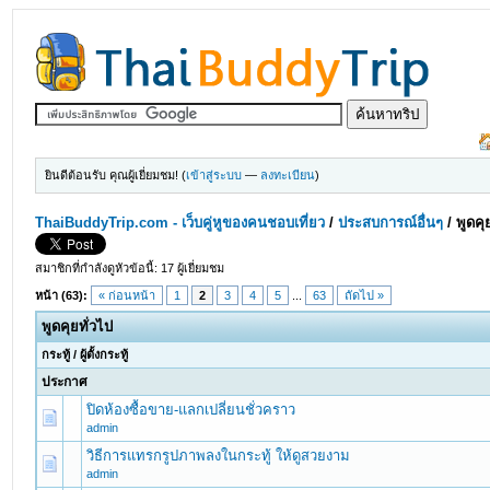
ยินดีต้อนรับ คุณผู้เยี่ยมชม! (
เข้าสู่ระบบ
—
ลงทะเบียน
)
ThaiBuddyTrip.com - เว็บคู่หูของคนชอบเที่ยว
/
ประสบการณ์อื่นๆ
/
พูดคุ
สมาชิกที่กำลังดูหัวข้อนี้: 17 ผู้เยี่ยมชม
หน้า (63):
« ก่อนหน้า
1
2
3
4
5
...
63
ถัดไป »
พูดคุยทั่วไป
กระทู้
/
ผู้ตั้งกระทู้
ประกาศ
ปิดห้องซื้อขาย-แลกเปลี่ยนชั่วคราว
admin
วิธีการแทรกรูปภาพลงในกระทู้ ให้ดูสวยงาม
admin