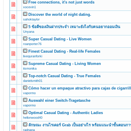
Free connections, it's not just words
0 Vote(s) - 0 out of 5 in Average
1
2
3
4
5
xocevin1
Discover the world of night dating.
0 Vote(s) - 0 out of 5 in Average
1
2
3
4
5
sahoktaylor
5 ข้อดีของเงินฝากประจำ เหมาะยังไงกับคนอยากออมเงิน
0 Vote(s) - 0 out of 5 in Average
1
2
3
4
5
Unyana
Super Сasual Dating - Live Women
0 Vote(s) - 0 out of 5 in Average
1
2
3
4
5
roanporter76
Finest Сasual Dating - Real-life Females
0 Vote(s) - 0 out of 5 in Average
1
2
3
4
5
livequranforki
Supreme Сasual Dating - Living Women
0 Vote(s) - 0 out of 5 in Average
1
2
3
4
5
itsmonika
Top-notch Сasual Dating - True Females
0 Vote(s) - 0 out of 5 in Average
1
2
3
4
5
danielsmith01
Cómo hacer un empaque atractivo para cajas de cigarril
0 Vote(s) - 0 out of 5 in Average
1
2
3
4
5
vapormo
Auswahl einer Switch-Tragetasche
0 Vote(s) - 0 out of 5 in Average
1
2
3
4
5
vapormo
Optimal Сasual Dating - Authentic Ladies
0 Vote(s) - 0 out of 5 in Average
1
2
3
4
5
hellonwood40
ลักษณะ งานไรเดอร์ Grab เป็นอย่างไร พร้อมแนะนำขั้นตอนกา
0 Vote(s) - 0 out of 5 in Average
1
2
3
4
5
radnana