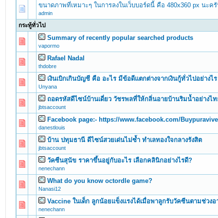
ขนาดภาพที่เหมาะๆ ในการลงในเว็บบอร์ดนี้ คือ 480x360 px นะคร
admin
กระทู้ทั่วไป
Summary of recently popular searched products
0 Vote(s) - 0 out of 5 in Average
1
2
3
4
5
vapormo
Rafael Nadal
0 Vote(s) - 0 out of 5 in Average
1
2
3
4
5
thdobre
เงินเบิกเกินบัญชี คือ อะไร มีข้อดีแตกต่างจากเงินกู้ทั่วไปอย่างไร
0 Vote(s) - 0 out of 5 in Average
1
2
3
4
5
Unyana
ถอดรหัสดีไซน์บ้านเดี่ยว วัชรพลที่ให้กลิ่นอายบ้านริมน้ำอย่างไ
0 Vote(s) - 0 out of 5 in Average
1
2
3
4
5
jbtsaccount
Facebook page:- https://www.facebook.com/Buypuravivep
0 Vote(s) - 0 out of 5 in Average
1
2
3
4
5
danestlouis
บ้าน ปทุมธานี ดีไซน์สวยเด่นไม่ซ้ำ ทำเลทองใจกลางรังสิต
0 Vote(s) - 0 out of 5 in Average
1
2
3
4
5
jbtsaccount
วัคซีนสุนัข ราคาขึ้นอยู่กับอะไร เลือกคลินิกอย่างไรดี?
0 Vote(s) - 0 out of 5 in Average
1
2
3
4
5
nenechann
What do you know octordle game?
0 Vote(s) - 0 out of 5 in Average
1
2
3
4
5
Nanasi12
Vaccine ในเด็ก ลูกน้อยแข็งแรงได้เมื่อพาลูกรับวัคซีนตามช่วงอา
0 Vote(s) - 0 out of 5 in Average
1
2
3
4
5
nenechann