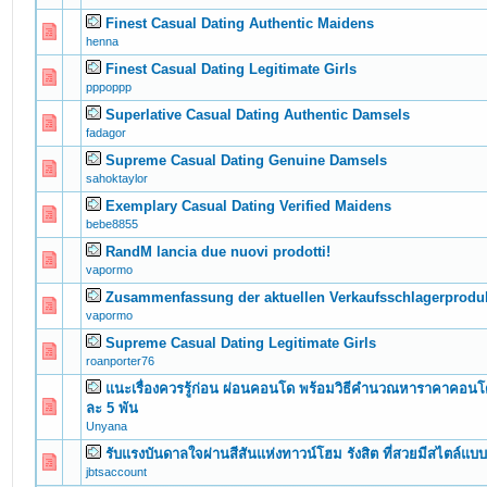
Finest Сasual Dating Authentic Maidens
0 Vote(s) - 0 out of 5 in Average
1
2
3
4
5
henna
Finest Сasual Dating Legitimate Girls
0 Vote(s) - 0 out of 5 in Average
1
2
3
4
5
pppoppp
Superlative Сasual Dating Authentic Damsels
0 Vote(s) - 0 out of 5 in Average
1
2
3
4
5
fadagor
Supreme Сasual Dating Genuine Damsels
0 Vote(s) - 0 out of 5 in Average
1
2
3
4
5
sahoktaylor
Exemplary Сasual Dating Verified Maidens
0 Vote(s) - 0 out of 5 in Average
1
2
3
4
5
bebe8855
RandM lancia due nuovi prodotti!
0 Vote(s) - 0 out of 5 in Average
1
2
3
4
5
vapormo
Zusammenfassung der aktuellen Verkaufsschlagerprodu
0 Vote(s) - 0 out of 5 in Average
1
2
3
4
5
vapormo
Supreme Сasual Dating Legitimate Girls
0 Vote(s) - 0 out of 5 in Average
1
2
3
4
5
roanporter76
แนะเรื่องควรรู้ก่อน ผ่อนคอนโด พร้อมวิธีคำนวณหาราคาคอนโ
0 Vote(s) - 0 out of 5 in Average
1
2
3
4
5
ละ 5 พัน
Unyana
รับแรงบันดาลใจผ่านสีสันแห่งทาวน์โฮม รังสิต ที่สวยมีสไตล์แบบ
0 Vote(s) - 0 out of 5 in Average
1
2
3
4
5
jbtsaccount