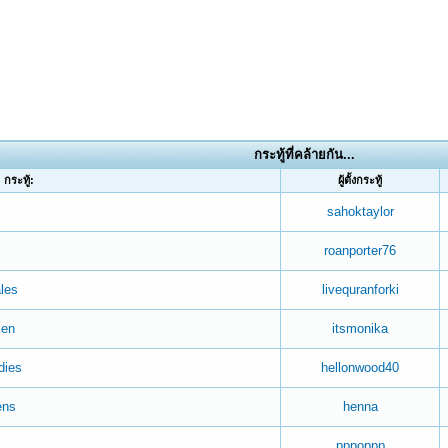
กระทู้ที่คล้ายกัน...
กระทู้:
ผู้ตั้งกระทู้
sahoktaylor
roanporter76
ales
livequranforki
men
itsmonika
dies
hellonwood40
ens
henna
s
pppoppp