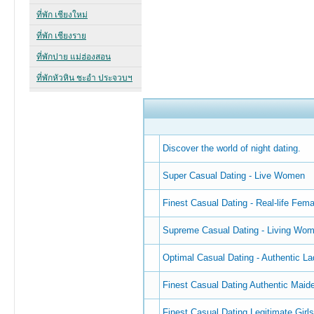
Discover the world of night dating.
Super Сasual Dating - Live Women
Finest Сasual Dating - Real-life Fem
Supreme Сasual Dating - Living Wo
Optimal Сasual Dating - Authentic La
Finest Сasual Dating Authentic Maid
Finest Сasual Dating Legitimate Girl