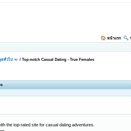
หน้าแรก
ุยทั่วไป
/
Top-notch Сasual Dating - True Females
es
h the top-rated site for casual dating adventures.
ing