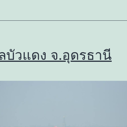
ลบัวแดง จ.อุดรธานี