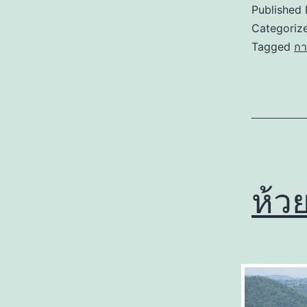
Published
Categoriz
Tagged
กา
ห้ว