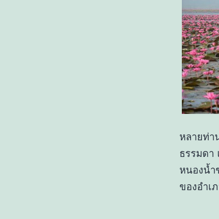
หลายท่าน
ธรรมดา แ
หนองน้ำข
ของอำเภอ