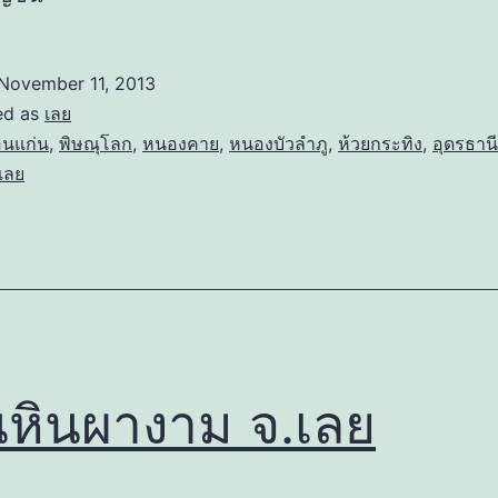
November 11, 2013
ed as
เลย
นแก่น
,
พิษณุโลก
,
หนองคาย
,
หนองบัวลำภู
,
ห้วยกระทิง
,
อุดรธานี
เลย
หินผางาม จ.เลย