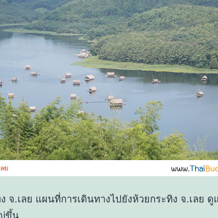
ิง จ.เลย แผนที่การเดินทางไปยังห้วยกระทิง จ.เลย ดูแ
ขึ้น