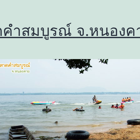
คำสมบูรณ์ จ.หนองค