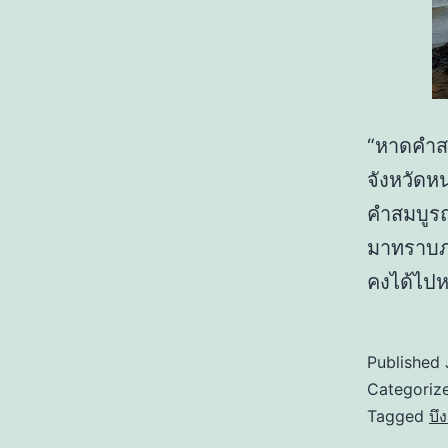
“หาดคำสม
จังหวัดห
คำสมบูรณ์
มาทราบภา
คงได้ไปห
Published
Categoriz
Tagged
บึ