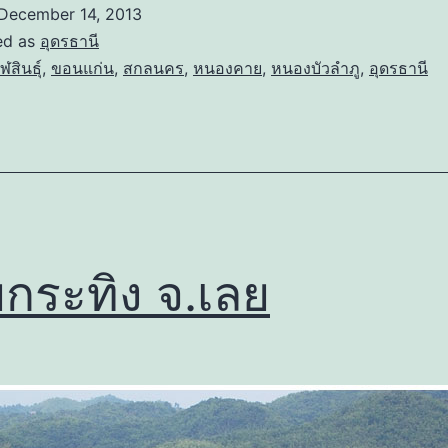
December 14, 2013
ed as
อุดรธานี
ฬสินธุ์
,
ขอนแก่น
,
สกลนคร
,
หนองคาย
,
หนองบัวลำภู
,
อุดรธานี
ยกระทิง จ.เลย