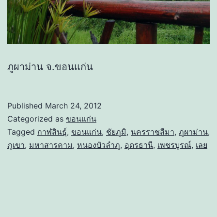
ภูผาม่าน จ.ขอนแก่น
Published
March 24, 2012
Categorized as
ขอนแก่น
Tagged
กาฬสินธุ์
,
ขอนแก่น
,
ชัยภูมิ
,
นครราชสีมา
,
ภูผาม่าน
,
ภูเขา
,
มหาสารคาม
,
หนองบัวลำภู
,
อุดรธานี
,
เพชรบูรณ์
,
เลย