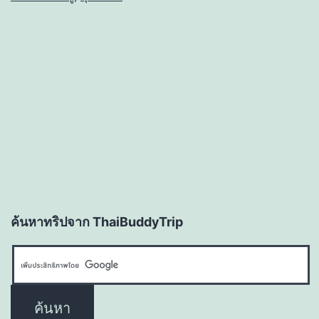
ค้นหาทริปจาก ThaiBuddyTrip