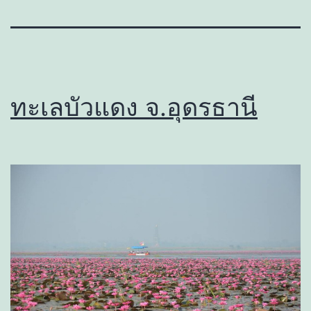
ทะเลบัวแดง จ.อุดรธานี