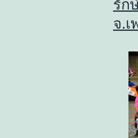
รัก
จ.เ