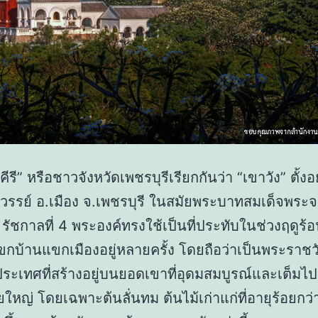
รี” หรือชาวจังหวัดเพชรบุรีเรียกกันว่า “เขาวัง” ตั้ง
รรย์ อ.เมือง จ.เพชรบุรี ในสมัยพระบาทสมเด็จพระจ
ัว รัชกาลที่ 4 พระองค์ทรงใช้เป็นที่ประทับในช่วงฤดูร
ขกบ้านแขกเมืองอยู่หลายครั้ง โดยถือว่าเป็นพระราชว
ะเทศที่สร้างอยู่บนยอดเขาที่อุดมสมบูรณ์และเต็มไป
ยใหญ่ โดยเฉพาะต้นลั่นทม ต้นไม้เก่าแก่ที่อายุร้อยกว่าป