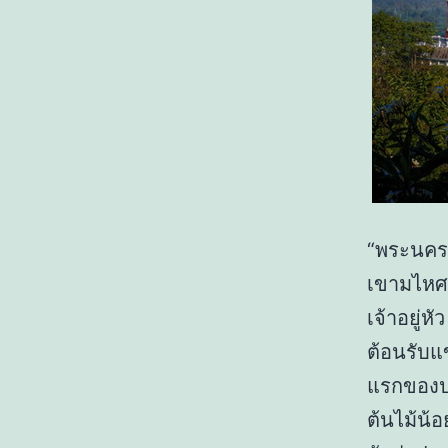
“พระนครคี
เขามไหศว
เจ้าอยู่ห
ต้อนรับแ
แรกของปร
ต้นไม้น้อ