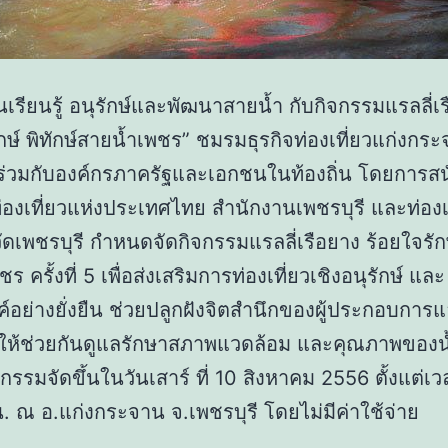
เรียนรู้ อนุรักษ์และพัฒนาสายน้ำ กับกิจกรรมแรลลี่เ
กษ์ พิทักษ์สายน้ำเพชร” ชมรมธุรกิจท่องเที่ยวแก่งกระ
ร่วมกับองค์กรภาครัฐและเอกชนในท้องถิ่น โดยการส
องเที่ยวแห่งประเทศไทย สำนักงานเพชรบุรี และท่องเ
ัดเพชรบุรี กำหนดจัดกิจกรรมแรลลี่เรือยาง ร้อยใจรักษ์
ร ครั้งที่ 5 เพื่อส่งเสริมการท่องเที่ยวเชิงอนุรักษ์ และ
ค์อย่างยั่งยืน ช่วยปลูกฝังจิตสำนึกของผู้ประกอบการ
ยวให้ช่วยกันดูแลรักษาสภาพแวดล้อม และคุณภาพของน
จกรรมจัดขึ้นในวันเสาร์ ที่ 10 สิงหาคม 2556 ตั้งแต่เ
น. ณ อ.แก่งกระจาน จ.เพชรบุรี โดยไม่มีค่าใช้จ่าย