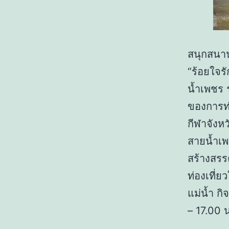
สนุกสนาน
“ร้อยใจรั
น้ำเพชร 
ของการท่
กีฬาจังหว
สายน้ำเพช
สร้างสรร
ท่องเที่
แม่น้ำ กิ
– 17.00 