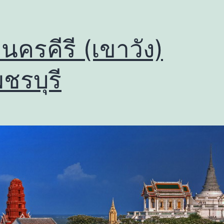
นครคีรี (เขาวัง)
พชรบุรี