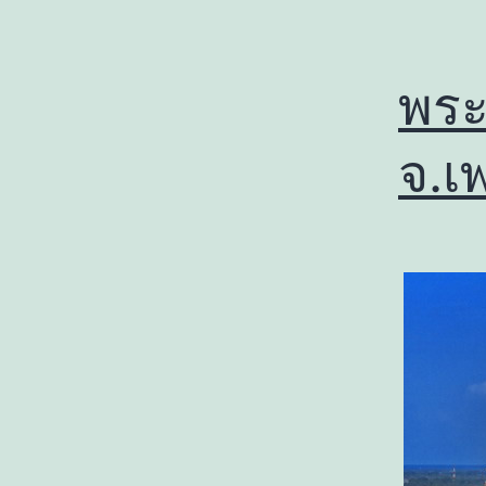
พระ
จ.เ