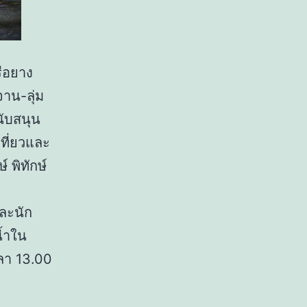
รือยาง
จาน-ลุ่ม
นับสนุน
ที่ยวและ
 พิทักษ์
และนัก
้ำใน
วลา 13.00