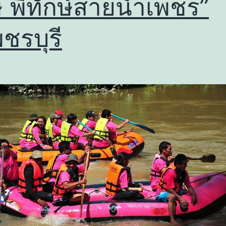
ษ์ พิทักษ์สายน้ำเพชร”
พชรบุรี