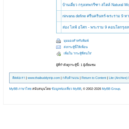
บ้านเดี่ยว กรุงเทพกรีฑา สไตล์ Natural 
nirvana define ศรีนครินทร์-พระราม 9 ทาว
ส่อง ไลฟ์ อโศก - พระราม 9 คอนโดกรุงเท
มุมมองสำหรับพิมพ์
ส่งกระทู้นี้ให้เพื่อน
เพิ่มใน 'กระทู้ที่สนใจ'
ผู้ที่กำลังดูกระทู้นี้: 1 ผู้เยี่ยมชม
ติดต่อเรา
|
www.thaibuddytrip.com
|
กลับด้านบน
|
Return to Content
|
Lite (Archive
MyBB ภาษาไทย
สนับสนุนโดย
ข้อมูลท่องเที่ยว
MyBB
, © 2002-2026
MyBB Group
.