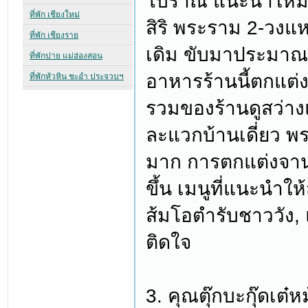
โบราณ แนะนำให้มา
สิริ พระราม 2-วง
เดิม ขับมาประมาณ 1
อาหารร้านนี้ตกแต
รวมของร้านดูสว่างแ
ละแวกบ้านเดี่ยว พร
มาก การตกแต่งจาน
ขึ้น เมนูที่แนะนำให้
ส้มโอตำรับชาววัง,
ติดใจ
3. คุณตุ๊กบะกุ๊ดเต๋