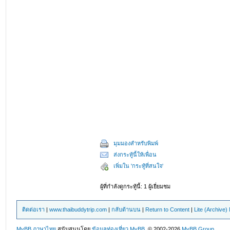
มุมมองสำหรับพิมพ์
ส่งกระทู้นี้ให้เพื่อน
เพิ่มใน 'กระทู้ที่สนใจ'
ผู้ที่กำลังดูกระทู้นี้: 1 ผู้เยี่ยมชม
ติดต่อเรา
|
www.thaibuddytrip.com
|
กลับด้านบน
|
Return to Content
|
Lite (Archive
MyBB ภาษาไทย
สนับสนุนโดย
ข้อมูลท่องเที่ยว
MyBB
, © 2002-2026
MyBB Group
.