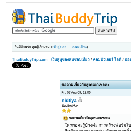
ยินดีต้อนรับ คุณผู้เยี่ยมชม! (
เข้าสู่ระบบ
—
ลงทะเบียน
)
ThaiBuddyTrip.com - เว็บคู่หูของคนชอบเที่ยว
/
คอมพิวเตอร์-ไอที
/
ออฟ
0 Votes - 0 Average
1
2
3
4
5
ขอถามเกี่ยวกับสูตรเอกเซลคะ
Fri, 07 Aug 09, 12:05
nidtiya
น้องใหม่ซิงๆ
ขอถามเกี่ยวกับสูตรเอกเซลคะ
ใครพอจะรู้บ้างค่ะ การสร้างฟอร์มใบส่