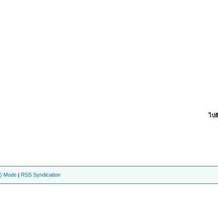
ไปยั
e) Mode
|
RSS Syndication