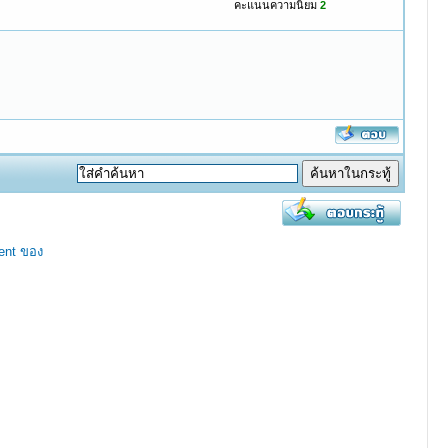
คะแนนความนิยม
2
ent ของ