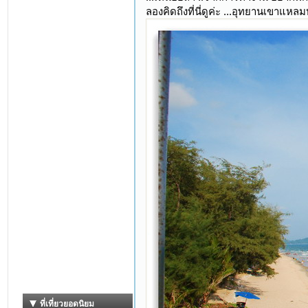
ลองคิดถึงที่นี่ดูค่ะ ...อุทยานเขาแหล