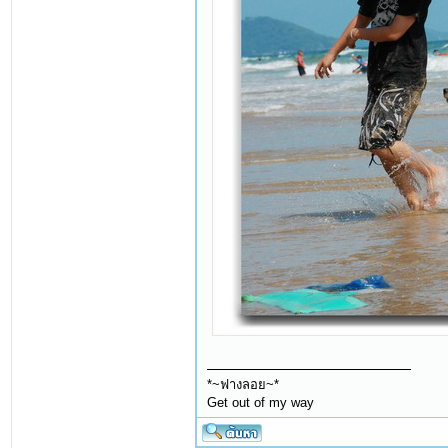
*~ฟางลอย~*
Get out of my way