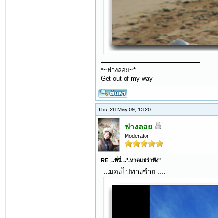
*~ฟางลอย~*
Get out of my way
Thu, 28 May 09, 13:20
ฟางลอย
Moderator
RE: ..ที่นี่ ..".หาดแม่รำพึง"
...มองไปทางซ้าย ....