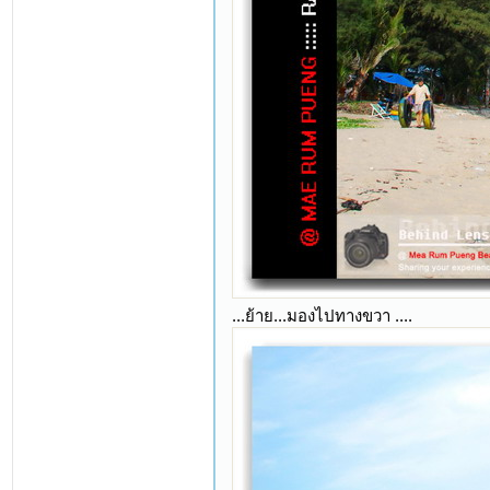
...ย้าย...มองไปทางขวา ....