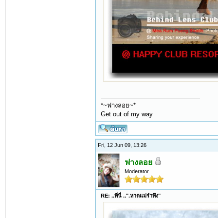
*~ฟางลอย~*
Get out of my way
Fri, 12 Jun 09, 13:26
ฟางลอย
Moderator
RE: ..ที่นี่ ..".หาดแม่รำพึง"