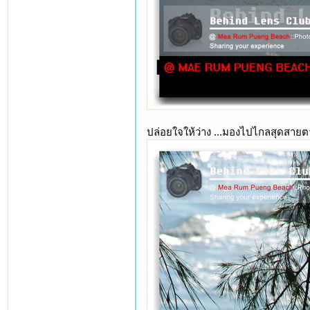
ปล่อยใจให้ว่าง ...มองไปไกลสุดสายตา 