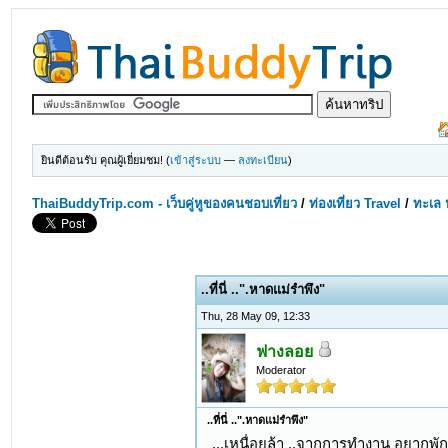
ยินดีต้อนรับ คุณผู้เยี่ยมชม! (
เข้าสู่ระบบ
—
ลงทะเบียน
)
ThaiBuddyTrip.com - เว็บคู่หูของคนชอบเที่ยว
/
ท่องเที่ยว Travel
/
ทะเล 
..ที่นี่ ..".หาดแม่รำพึง"
Thu, 28 May 09, 12:33
ฟางลอย
Moderator
..ที่นี่ ..".หาดแม่รำพึง"
...เหนื่อยล้า ..จากการทำงาน อยากพัก