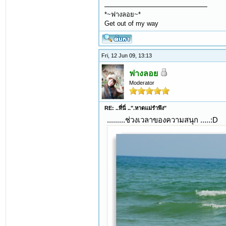
*~ฟางลอย~*
Get out of my way
Fri, 12 Jun 09, 13:13
ฟางลอย
Moderator
RE: ..ที่นี่ ..".หาดแม่รำพึง"
.........ช่วงเวลาของความสนุก .....:D