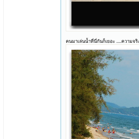
คนมาเล่นน้ำที่นี่กันก็เยอะ ....ความจ