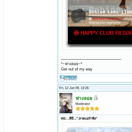
*~ฟางลอย~*
Get out of my way
Fri, 12 Jun 09, 13:26
ฟางลอย
Moderator
RE: ..ที่นี่ ..".หาดแม่รำพึง"