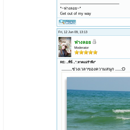
*~ฟางลอย~*
Get out of my way
Fri, 12 Jun 09, 13:13
ฟางลอย
Moderator
RE: ..ที่นี่ ..".หาดแม่รำพึง"
.........ช่วงเวลาของความสนุก .....:D