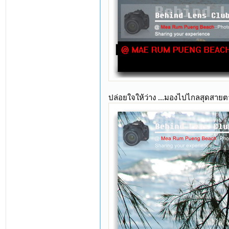
ปล่อยใจให้ว่าง ...มองไปไกลสุดสายตา 