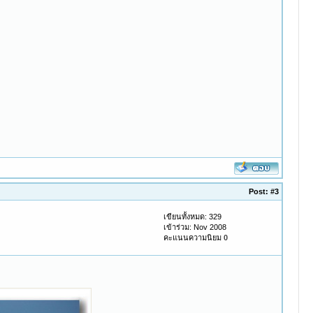
Post:
#3
เขียนทั้งหมด: 329
เข้าร่วม: Nov 2008
คะแนนความนิยม
0