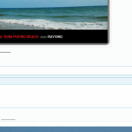
..........