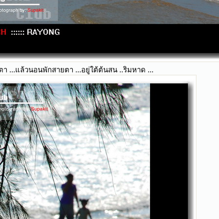
 ...แล้วนอนพักสายตา ...อยู่ใต้ต้นสน ..ริมหาด ...