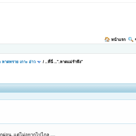
หน้าแรก
ล หาดทราย เกาะ อ่าว
/
..ที่นี่ ..".หาดแม่รำพึง"
ักผ่อน..แต่ไม่อยากไปไกล ....