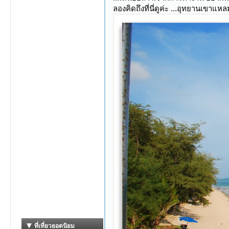
ลองคิดถึงที่นี่ดูค่ะ ...อุทยานเขาแห