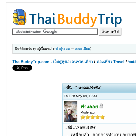
ยินดีต้อนรับ คุณผู้เยี่ยมชม! (
เข้าสู่ระบบ
—
ลงทะเบียน
)
ThaiBuddyTrip.com - เว็บคู่หูของคนชอบเที่ยว
/
ท่องเที่ยว Travel
/
ทะเ
1 Votes - 5 Average
1
2
3
4
5
..ที่นี่ ..".หาดแม่รำพึง"
Thu, 28 May 09, 12:33
ฟางลอย
Moderator
..ที่นี่ ..".หาดแม่รำพึง"
...เหนื่อยล้า ..จากการทำงาน อยากพ