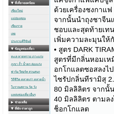
ด้วยเครื่องชงกาแฟ 
จากนั้นนำถุงชาจีน
ชอบและสุดท้ายเทนม
เพิ่มความละมุนให้
• สูตร DARK TIR
สูตรที่มีกลิ่นหอมเห
อกโกแลตซอสลงไปใน
ไซรัปกลิ่นทีรามิสุ
80 มิลลิลิตร จากน
40 มิลลิลิตร ตามลง
ช็อกโกแลต