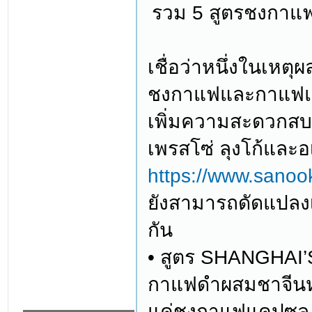
รวม 5 สูตรชงกาแฟ
เชื่อว่าหนึ่งในเหตุ
ชงกาแฟและกาแฟแคป
เพิ่มความสะดวกสบ
เพรสโซ่ ลุงโก้และอเม
https://www.sano
ยังสามารถดัดแปลงเค
กัน
• สูตร SHANGHA
กาแฟดำผสมชาจีนหอ
แค่ชงกาแฟแคปซูล 