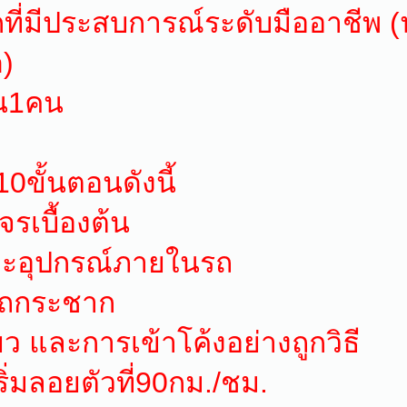
ที่มีประสบการณ์ระดับมืออาชีพ (
ด)
ยน1คน
0ขั้นตอนดังนี้
จรเบื้องต้น
ร์และอุปกรณ์ภายในรถ
้รถกระชาก
ยว และการเข้าโค้งอย่างถูกวิธี
ถเริ่มลอยตัวที่90กม./ชม.