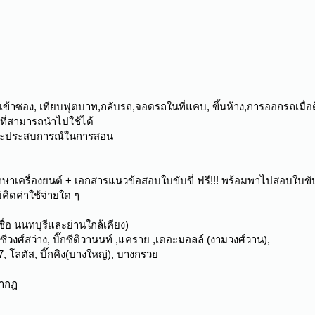
ข้าซอง, เทียบฟุตบาท,กลับรถ,จอดรถในที่แคบ, ขึ้นห้าง,การออกรถเม
ๆที่สามารถนำไปใช้ได้
ษะและประสบการณ์ในการสอน
าเครื่องยนต์ + เอกสารแนวข้อสอบใบขับขี่ ฟรี!!! พร้อมพาไปสอบใบขับข
คิดค่าใช้จ่ายใด ๆ
ซื่อ นนทบุรีและย่านใกล้เคียง)
๊กซีวงศ์สว่าง, บิ๊กซีติวานนท์ ,แคราย ,เดอะมอลล์ (งามวงศ์วาน),
, โลตัส, บิ๊กคิง(บางใหญ่), บางกรวย
ษากฎ