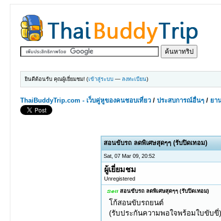
ยินดีต้อนรับ คุณผู้เยี่ยมชม! (
เข้าสู่ระบบ
—
ลงทะเบียน
)
ThaiBuddyTrip.com - เว็บคู่หูของคนชอบเที่ยว
/
ประสบการณ์อื่นๆ
/
ยาน
0 Votes - 0 Average
1
2
3
4
5
สอนขับรถ ลดพิเศษสุดๆๆ (รับปิดเทอม)
Sat, 07 Mar 09, 20:52
ผู้เยี่ยมชม
Unregistered
สอนขับรถ ลดพิเศษสุดๆๆ (รับปิดเทอม)
โก้สอนขับรถยนต์
(รับประกันความพอใจพร้อมใบขับขี่