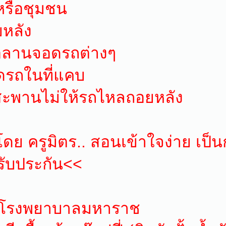
กหรือชุมชน
ยหลัง
รือลานจอดรถต่างๆ
อดรถในที่แคบ
สะพานไม่ให้รถไหลถอยหลัง
ย ครูมิตร.. สอนเข้าใจง่าย เป็น
ารับประกัน<<
งโรงพยาบาลมหาราช