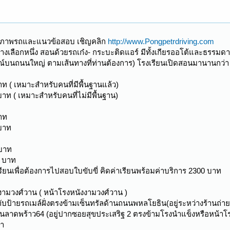
ูสภาพรถและแนวข้อสอบ เชิญคลิก
http://www.Pongpetrdriving.com
งเลือกหนึ่ง สอนด้วยรถเก๋ง- กระบะติดแอร์ มีทั้งเกียรออโต้และธรรม
บนถนนใหญ่ ตามเส้นทางที่ท่านต้องการ) โรงเรียนเปิดสอนมานานกว่า 
ท ( เหมาะสำหรับคนที่มีพื้นฐานแล้ว)
าท ( เหมาะสำหรับคนที่ไม่มีพื้นฐาน)
าท
 บาท
 บาท
0 บาท
เรียนเพื่อต้องการไปสอบใบขับขี่ คิดค่าเรียนพร้อมค่าบริการ 2300 บาท
ามวงศ์วาน ( หน้าโรงหนังงามวงศ์วาน )
ับป้ายรถเมล์ฝั่งตรงข้ามเซ็นทรัลด้านถนนพหลโยธิน(อยู่ระหว่างร้านถ่าย
นลาดพร้าว64 (อยู่ปากซอยสุขประเสริฐ 2 ตรงข้ามโรงนำแข็งหรือหน้าโร
้า