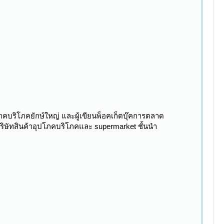
โภคบริโภคยักษ์ใหญ่ และผู้เขียนพ็อคเก็ตบุ๊คการตลาด
ิษัทสินค้าอุปโภคบริโภคและ supermarket ชั้นนำ