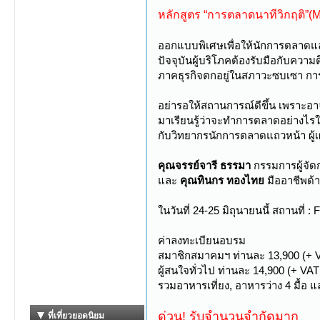
หลักสูตร “การตลาดนาทีวิกฤติ”(M
ออกแบบพิเศษเพื่อให้นักการตลาดแล
ปัจจุบันผู้บริโภคต้องรับมือกับความ
ภาคธุรกิจตกอยู่ในสภาวะซบเซา การแข่ง
อย่ารอให้สถานการณ์ดีขึ้น เพราะอ
มาเรียนรู้ว่าจะทำการตลาดอย่างไรให
กับวิทยากรนักการตลาดแถวหน้า ผู้
คุณจรรย์จารี ธรรมา
กรรมการผู้จัดก
และ
คุณทินกร ทองไทย
มืออาชีพด้
ในวันที่ 24-25 มิถุนายนนี้ สถานที่
ค่าลงทะเบียนอบรม
สมาชิกสมาคมฯ ท่านละ 13,900 (+ V
ผู้สนใจทั่วไป ท่านละ 14,900 (+ VA
รวมอาหารเที่ยง, อาหารว่าง 4 มื
ด่วน! รับจำนวนจำกัดมาก