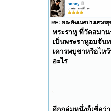
bonny
ประสบการณ์ชั้นสูง
RE: พระพิฆเนศปางเสวยสุ
พระราหู ที่วัดสมา
เป็นพระราหูอมจันทร์
เคารพบูชาหรือไหว้พ
อะไร
อีกกลุ่มหนึ่งก็เชื่