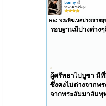
bonny
ประสบการณ์ชั้นสูง
RE: พระพิฆเนศปางเสวยสุ
รอบฐานมีปางต่างๆถ
ผู้ศรัทธาไปบูชา มี
ซึ่งคงไม่ต่างจากพร
จากพระสัมมาสัมพุท