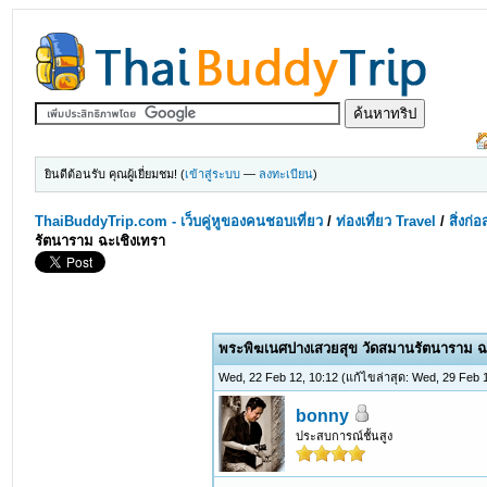
ยินดีต้อนรับ คุณผู้เยี่ยมชม! (
เข้าสู่ระบบ
—
ลงทะเบียน
)
ThaiBuddyTrip.com - เว็บคู่หูของคนชอบเที่ยว
/
ท่องเที่ยว Travel
/
สิ่งก่
รัตนาราม ฉะเชิงเทรา
0 Votes - 0 Average
1
2
3
4
5
พระพิฆเนศปางเสวยสุข วัดสมานรัตนาราม ฉ
Wed, 22 Feb 12, 10:12
(แก้ไขล่าสุด: Wed, 29 Feb
bonny
ประสบการณ์ชั้นสูง