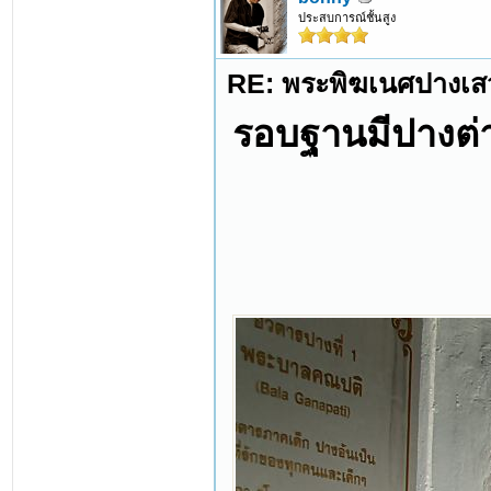
ประสบการณ์ชั้นสูง
RE: พระพิฆเนศปางเสว
รอบฐานมีปางต่า