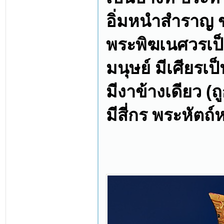
อิ่มหนำสำราญ ขจั
พระพิฆเนศวรเป
มนุษย์ มีเศียรเป
มีงาข้างเดียว (
มีสี่กร พระหัตถ