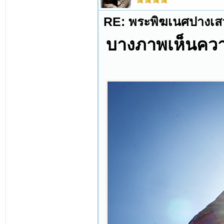
RE: พระพิฆเนศปางเสว
บางภาพเห็นความ