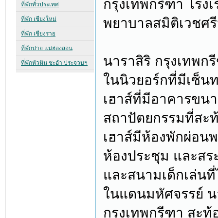
กรุงเทพกรีฑา โรง
พยาบาลสมิติเวชศรี
นาราสิริ กรุงเทพก
ในนิวยอร์กที่มีเซ็น
เฮาส์ที่มีอาคารขน
สถาปัตยกรรมที่สะท
เฮาส์มีห้องพักผ่อน
ห้องประชุม และสระ
และสนามเด็กเล่นที
ในแดนมหัศจรรย์ น
กรุงเทพกรีฑา สะท้