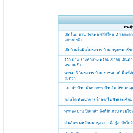
กระทู้
เปิดโพย บ้าน วัชรพล ซีรีส์ใหม่ ทำเลสะดว
อย่างลงตัว
เปิดบ้านในฝันโครงการ บ้าน กรุงเทพกรี
รีวิว บ้าน รามคำแหง พร้อมเข้าอยู่ เดินทา
ครอบครัว
พาชม 3 โครงการ บ้าน ราชพฤกษ์ พื้นที่ศ
สะดวก
แนะนำ บ้าน พัฒนาการ บ้านโมเดิร์นบนสุ
คอนโด พัฒนาการ ใกล้รถไฟฟ้าและเชื่อม
พาส่อง บ้าน ปิ่นเกล้า ฟังก์ชันครบ ตอบโจ
ผ่าเส้นทางหลักคนกรุง เจาะที่อยู่อาศัยใกล