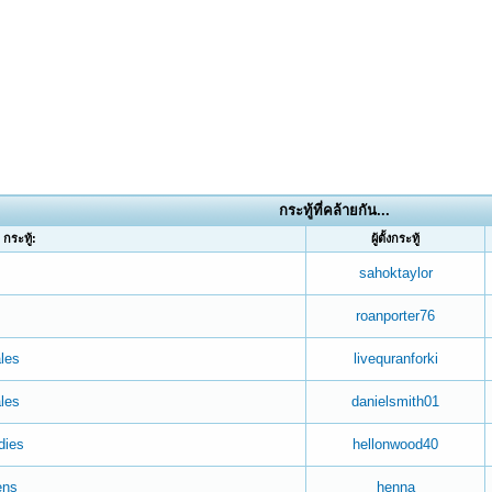
กระทู้ที่คล้ายกัน...
กระทู้:
ผู้ตั้งกระทู้
sahoktaylor
roanporter76
ales
livequranforki
les
danielsmith01
dies
hellonwood40
ens
henna