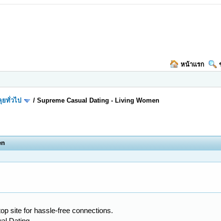
หน้าแรก
ุยทั่วไป
/
Supreme Сasual Dating - Living Women
en
op site for hassle-free connections.
ual Dating