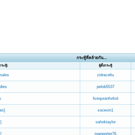
กระทู้ที่คล้ายกัน...
กระทู้:
ผู้ตั้งกระทู้
males
zidraceltu
dies
pelob5537
s
livequranforkid
es]
xocevin1
]
sahoktaylor
]
roanporter76