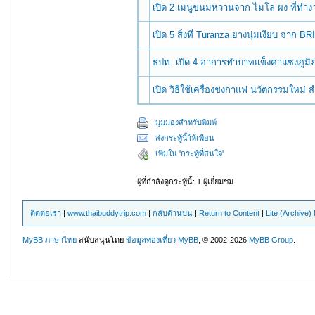
เปิด 2 เมนูขนมหวานจาก ไมโล ผง ที่ทำง
เปิด 5 สิ่งที่ Turanza ยางนุ่มเงียบ จาก
ธปท. เปิด 4 อาการทำบาทแข็งค่าแซงภูมิ
เปิด วิธีใช้เครื่องชงกาแฟ นวัตกรรมใหม่
มุมมองสำหรับพิมพ์
ส่งกระทู้นี้ให้เพื่อน
เพิ่มใน 'กระทู้ที่สนใจ'
ผู้ที่กำลังดูกระทู้นี้: 1 ผู้เยี่ยมชม
ติดต่อเรา
|
www.thaibuddytrip.com
|
กลับด้านบน
|
Return to Content
|
Lite (Archive
MyBB ภาษาไทย
สนับสนุนโดย
ข้อมูลท่องเที่ยว
MyBB
, © 2002-2026
MyBB Group
.