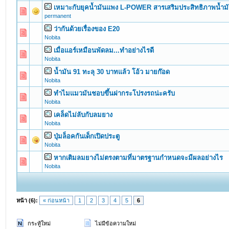
เหมาะกับยุคน้ำมันแพง L-POWER สารเสริมประสิทธิภาพน้ำมัน
0 Vote(s) - 0 out of 5 in Average
1
2
3
4
5
permanent
ว่ากันด้วยเรื่องของ E20
0 Vote(s) - 0 out of 5 in Average
1
2
3
4
5
Nobita
เมื่อแอร์เหมือนพัดลม...ทำอย่างไรดี
0 Vote(s) - 0 out of 5 in Average
1
2
3
4
5
Nobita
น้ำมัน 91 ทะลุ 30 บาทแล้ว โอ้ว มายก๊อด
0 Vote(s) - 0 out of 5 in Average
1
2
3
4
5
Nobita
ทำไมแมวมันชอบขึ้นฝากระโปรงรถน่ะครับ
0 Vote(s) - 0 out of 5 in Average
1
2
3
4
5
Nobita
เคล็ดไม่ลับกับลมยาง
0 Vote(s) - 0 out of 5 in Average
1
2
3
4
5
Nobita
ปุ่มล็อคกันเด็กเปิดประตู
0 Vote(s) - 0 out of 5 in Average
1
2
3
4
5
Nobita
หากเติมลมยางไม่ตรงตามที่มาตรฐานกำหนดจะมีผลอย่างไร
0 Vote(s) - 0 out of 5 in Average
1
2
3
4
5
Nobita
หน้า (6):
« ก่อนหน้า
1
2
3
4
5
6
กระทู้ใหม่
ไม่มีข้อความใหม่