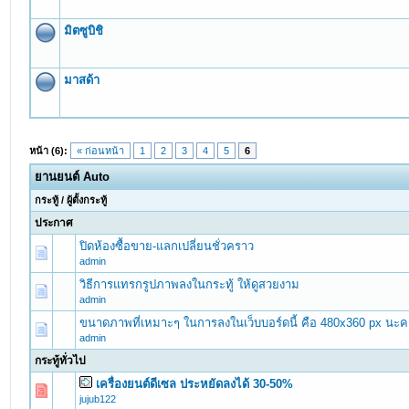
มิตซูบิชิ
มาสด้า
หน้า (6):
« ก่อนหน้า
1
2
3
4
5
6
ยานยนต์ Auto
กระทู้
/
ผู้ตั้งกระทู้
ประกาศ
ปิดห้องซื้อขาย-แลกเปลี่ยนชั่วคราว
admin
วิธีการแทรกรูปภาพลงในกระทู้ ให้ดูสวยงาม
admin
ขนาดภาพที่เหมาะๆ ในการลงในเว็บบอร์ดนี้ คือ 480x360 px นะค
admin
กระทู้ทั่วไป
เครื่องยนต์ดีเซล ประหยัดลงได้ 30-50%
0 Vote(s) - 0 out of 5 in Average
1
2
3
4
5
jujub122