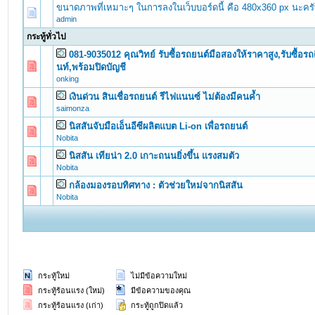
ขนาดภาพที่เหมาะๆ ในการลงในเว็บบอร์ดนี้ คือ 480x360 px นะคร
admin
กระทู้ทั่วไป
081-9035012 คุณวิทย์ รับซื้อรถยนต์มือสองให้ราคาสูง,รับซื้อร
0 Vote(s) - 0 out of 5 in Average
1
2
3
4
5
นท์,พร้อมปิดบัญชี
onking
เงินด่วน สินเชื่อรถยนต์ รีไฟแนนซ์ ไม่ต้องมีคนค้ำ
0 Vote(s) - 0 out of 5 in Average
1
2
3
4
5
saimonza
นิสสันจับมือเอ็นอีซีผลิตแบต Li-on เพื่อรถยนต์
0 Vote(s) - 0 out of 5 in Average
1
2
3
4
5
Nobita
นิสสัน เทียน่า 2.0 เกาะถนนยิ่งขึ้น แรงสมตัว
0 Vote(s) - 0 out of 5 in Average
1
2
3
4
5
Nobita
กล้องมองรอบทิศทาง : ตัวช่วยใหม่จากนิสสัน
0 Vote(s) - 0 out of 5 in Average
1
2
3
4
5
Nobita
กระทู้ใหม่
ไม่มีข้อความใหม่
กระทู้ร้อนแรง (ใหม่)
มีข้อความของคุณ
กระทู้ร้อนแรง (เก่า)
กระทู้ถูกปิดแล้ว