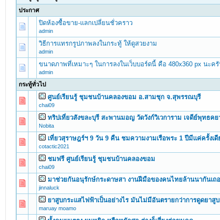
ประกาศ
ปิดห้องซื้อขาย-แลกเปลี่ยนชั่วคราว
admin
วิธีการแทรกรูปภาพลงในกระทู้ ให้ดูสวยงาม
admin
ขนาดภาพที่เหมาะๆ ในการลงในเว็บบอร์ดนี้ คือ 480x360 px นะคร
admin
กระทู้ทั่วไป
ศูนย์เรียนรู้ ชุมชนบ้านคลองขอม อ.สามชุก จ.สุพรรณบุรี
0 Vote(s) - 0 out of 5 in Average
1
2
3
4
5
chai09
ทริปเที่ยวสังขละบุรี สะพานมอญ วัดวังก์วิเวการาม เจดีย์พุทธค
0 Vote(s) - 0 out of 5 in Average
1
2
3
4
5
Nobita
เที่ยวสุราษฎร์ฯ 9 วัน 9 คืน ชมความงามเรือพระ 1 ปีมีแค่ครั้งเดี
0 Vote(s) - 0 out of 5 in Average
1
2
3
4
5
cotactic2021
ชมฟรี ศูนย์เรียนรู้ ชุมชนบ้านคลองขอม
0 Vote(s) - 0 out of 5 in Average
1
2
3
4
5
chai09
มาช่วยกันอนุรักษ์กระดาษสา งานฝีมือของคนไทยล้านนากันเถ
0 Vote(s) - 0 out of 5 in Average
1
2
3
4
5
jinnaluck
ยาสูบกระแสไฟฟ้าเป็นอย่างไร มันไม่มีอันตรายกว่าการดูดยาสูบ
0 Vote(s) - 0 out of 5 in Average
1
2
3
4
5
maruay moamo