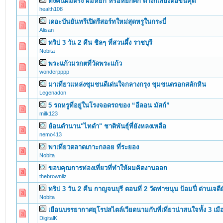
ทั้งคนผมตรง ผมหยิก หรือหยักศก ต่างก็เสี่ยงต่อขนคุด
0 Vote(s) - 0 out of 5 in Average
1
2
3
4
5
health108
เดอะบันยันทรีเปิดรีสอร์ทใหม่สุดหรูในกระบี่
0 Vote(s) - 0 out of 5 in Average
1
2
3
4
5
Alisan
ทริป 3 วัน 2 คืน ชิลๆ ที่สวนผึ้ง ราชบุรี
0 Vote(s) - 0 out of 5 in Average
1
2
3
4
5
Nobita
พระแก้วมรกตที่วัดพระแก้ว
0 Vote(s) - 0 out of 5 in Average
1
2
3
4
5
wonderpppp
มาเที่ยวแหล่งชุมชนดีเด่นใจกลางกรุง ชุมชนตรอกสลักหิน
0 Vote(s) - 0 out of 5 in Average
1
2
3
4
5
Legenadon
5 รถหรูที่อยู่ในโรงจอดรถของ “อีลอน มัสก์”
0 Vote(s) - 0 out of 5 in Average
1
2
3
4
5
milk123
ย้อนตำนาน"ไทดำ" ชาติพันธุ์ที่ยังหลงเหลือ
0 Vote(s) - 0 out of 5 in Average
1
2
3
4
5
nemo413
พาเที่ยวตลาดเกาะกลอย ที่ระยอง
0 Vote(s) - 0 out of 5 in Average
1
2
3
4
5
Nobita
ขอบคุณการท่องเที่ยวที่ทำให้ผมคิดงานออก
0 Vote(s) - 0 out of 5 in Average
1
2
3
4
5
thebrowniiz
ทริป 3 วัน 2 คืน กาญจนบุรี ตอนที่ 2 วัดท่าขนุน ป้อมปี่ ด่านเจด
0 Vote(s) - 0 out of 5 in Average
1
2
3
4
5
Nobita
เยือนบรรยากาศยุโรปสไตล์เวียดนามกับที่เที่ยวน่าสนใจทั้ง 3 เมื
0 Vote(s) - 0 out of 5 in Average
1
2
3
4
5
DigitalK