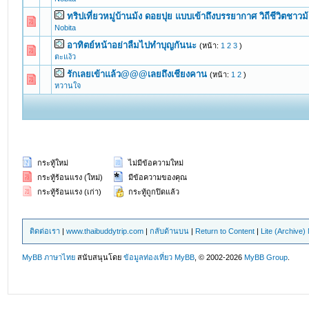
ทริปเที่ยวหมู่บ้านม้ง ดอยปุย แบบเข้าถึงบรรยากาศ วิถีชีวิตชาวม้
0 Vote(s) - 0 out of 5 in Average
1
2
3
4
5
Nobita
อาทิตย์หน้าอย่าลืมไปทำบุญกันนะ
(หน้า:
1
2
3
)
0 Vote(s) - 0 out of 5 in Average
1
2
3
4
5
ตะแง้ว
รักเลยเข้าแล้ว@@@เลยถึงเชียงคาน
(หน้า:
1
2
)
0 Vote(s) - 0 out of 5 in Average
1
2
3
4
5
หวานใจ
กระทู้ใหม่
ไม่มีข้อความใหม่
กระทู้ร้อนแรง (ใหม่)
มีข้อความของคุณ
กระทู้ร้อนแรง (เก่า)
กระทู้ถูกปิดแล้ว
ติดต่อเรา
|
www.thaibuddytrip.com
|
กลับด้านบน
|
Return to Content
|
Lite (Archive
MyBB ภาษาไทย
สนับสนุนโดย
ข้อมูลท่องเที่ยว
MyBB
, © 2002-2026
MyBB Group
.