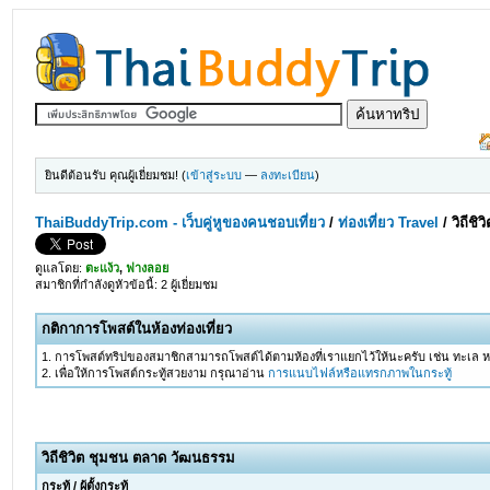
ยินดีต้อนรับ คุณผู้เยี่ยมชม! (
เข้าสู่ระบบ
—
ลงทะเบียน
)
ThaiBuddyTrip.com - เว็บคู่หูของคนชอบเที่ยว
/
ท่องเที่ยว Travel
/
วิถีช
ดูแลโดย:
ตะแง้ว
,
ฟางลอย
สมาชิกที่กำลังดูหัวข้อนี้: 2 ผู้เยี่ยมชม
กติกาการโพสต์ในห้องท่องเที่ยว
1. การโพสต์ทริปของสมาชิกสามารถโพสต์ได้ตามห้องที่เราแยกไว้ให้นะครับ เช่น ทะเล หรือ ภ
2. เพื่อให้การโพสต์กระทู้สวยงาม กรุณาอ่าน
การแนบไฟล์หรือแทรกภาพในกระทู้
วิถีชิวิต ชุมชน ตลาด วัฒนธรรม
กระทู้
/
ผู้ตั้งกระทู้