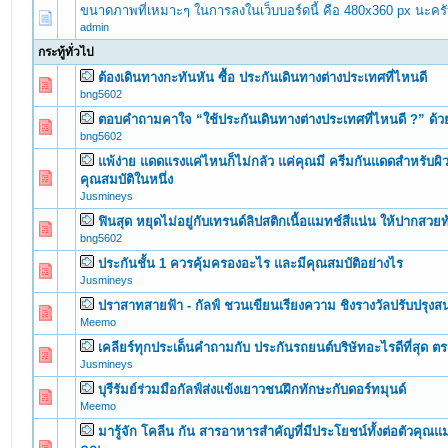
ขนาดภาพที่เหมาะๆ ในการลงในเว็บบอร์ดนี้ คือ 480x360 px นะคร
admin
กระทู้ทั่วไป
ต้องเดินทางกะทันหัน ซื้อ ประกันเดินทางต่างประเทศที่ไหนดี
0 Vote(s) - 0 out of 5 in Average
1
2
3
4
5
bng5602
ตอบคำถามคาใจ “ใช้ประกันเดินทางต่างประเทศที่ไหนดี ?” ด้วย 
0 Vote(s) - 0 out of 5 in Average
1
2
3
4
5
bng5602
แพ้ง่าย แดดแรงแค่ไหนก็ไม่กลัว แค่คุณมี ครีมกันแดดสำหรับผิ
0 Vote(s) - 0 out of 5 in Average
1
2
3
4
5
คุณสมบัติในหนึ่ง
Jusmineys
ฟินสุด หยุดไม่อยู่กับเทรนด์ลิปสติกเนื้อแมทช์สีแน่น ให้ปากสว
0 Vote(s) - 0 out of 5 in Average
1
2
3
4
5
bng5602
ประกันชั้น 1 ควรคุ้มครองอะไร และมีคุณสมบัติอย่างไร
0 Vote(s) - 0 out of 5 in Average
1
2
3
4
5
Jusmineys
ปราสาทสายฟ้า - กัลฟ์ ชวนเขียนเรียงความ ชิงรางวัลปรับปรุง
0 Vote(s) - 0 out of 5 in Average
1
2
3
4
5
Meemo
เคลียร์ทุกประเด็นคำถามกับ ประกันรถยนต์บริษัทอะไรดีที่สุด ตร
0 Vote(s) - 0 out of 5 in Average
1
2
3
4
5
Jusmineys
บุรีรัมย์ร่วมมือกัลฟ์ส่งแข้งเยาวชนฝึกทักษะกับดอร์ทมุนด์
0 Vote(s) - 0 out of 5 in Average
1
2
3
4
5
Meemo
มารู้จัก โคลีน กัน สารอาหารสำคัญที่มีประโยชน์ทั้งต่อตัวคุณ
0 Vote(s) - 0 out of 5 in Average
1
2
3
4
5