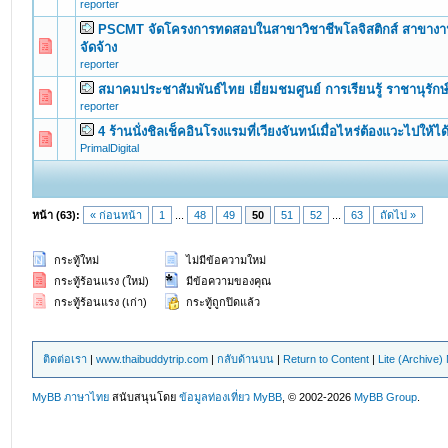
reporter
PSCMT จัดโครงการทดสอบในสาขาวิชาชีพโลจิสติกส์ สาขางานจ
0 Vote(s) - 0 out of 5 in Average
1
2
3
4
5
จัดจ้าง
reporter
สมาคมประชาสัมพันธ์ไทย เยี่ยมชมศูนย์ การเรียนรู้ ราชานุรักษ
0 Vote(s) - 0 out of 5 in Average
1
2
3
4
5
reporter
4 ร้านนั่งชิลเช็คอินโรงแรมที่เวียงจันทน์เมื่อไหร่ต้องแวะไปให้ได
0 Vote(s) - 0 out of 5 in Average
1
2
3
4
5
PrimalDigital
หน้า (63):
« ก่อนหน้า
1
...
48
49
50
51
52
...
63
ถัดไป »
กระทู้ใหม่
ไม่มีข้อความใหม่
กระทู้ร้อนแรง (ใหม่)
มีข้อความของคุณ
กระทู้ร้อนแรง (เก่า)
กระทู้ถูกปิดแล้ว
ติดต่อเรา
|
www.thaibuddytrip.com
|
กลับด้านบน
|
Return to Content
|
Lite (Archive
MyBB ภาษาไทย
สนับสนุนโดย
ข้อมูลท่องเที่ยว
MyBB
, © 2002-2026
MyBB Group
.