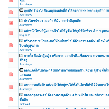
คุณ
Jusmineys
คุณคิดว่าอะไรคือเหตุผลหลักที่ทำให้คอกาแฟต่างตกหลุมรักกา
0 Vote(s) - 0 out of 5 in Average
1
2
3
4
5
Jusmineys
ประโยชน์ของ วอดก้า ที่มีมากกว่าทีคุณคิด
0 Vote(s) - 0 out of 5 in Average
1
2
3
4
5
Jusmineys
แต่งหน้าโทนสีนู้ดอย่างไรไม่ให้ดูซีด ให้ดูมีชีวิตชีวา เรียบหรูแล
0 Vote(s) - 0 out of 5 in Average
1
2
3
4
5
bng5602
สร้างกรอบหน้าและมิติให้กับใบหน้าได้ด้วยการเฉดดิ้ง-ไฮไลท์ พ
0 Vote(s) - 0 out of 5 in Average
1
2
3
4
5
ไบรท์ดูสุขภาพ
Jusmineys
การตั้ง ชื่อเด็กผู้หญิง หรือชาย อย่างไรดี...ชื่อเพราะ ความหม
0 Vote(s) - 0 out of 5 in Average
1
2
3
4
5
ชีวิตลู
Jusmineys
ออกแดดได้ไม่ต้องกลัวแพ้ด้วยครีมกันแดดผิวแพ้ง่าย ผู้ช่วยที่ด
0 Vote(s) - 0 out of 5 in Average
1
2
3
4
5
แสงแดด
Jusmineys
อยากสวยเป๊ะปัง แต่งหน้าให้อยู่ทนได้ทั้งวันใครก็ทำได้ด้วยการใช
0 Vote(s) - 0 out of 5 in Average
1
2
3
4
5
Jusmineys
บอกลาจุดด่างดำได้อย่างตรงจุดด้วย ครีมหน้าใส และวิธีการป้อง
0 Vote(s) - 0 out of 5 in Average
1
2
3
4
5
ขึ้นอีก
Teera.18