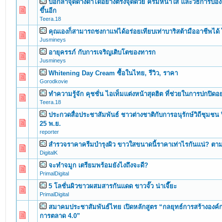
บอกลาจุดด่างดำได้อย่างตรงจุดด้วย ครีมหน้าใส และวิธีการป้อง
0 Vote(s) - 0 out of 5 in Average
1
2
3
4
5
ขึ้นอีก
Teera.18
คุณเองก็สามารถชงกาแฟได้อร่อยเทียบเท่าบาริสต้ามืออาชีพได้ ไ
0 Vote(s) - 0 out of 5 in Average
1
2
3
4
5
Jusmineys
อายุครรภ์ กับการเจริญเติบโตของทารก
0 Vote(s) - 0 out of 5 in Average
1
2
3
4
5
Jusmineys
Whitening Day Cream ซื้อในไทย, รีวิว, ราคา
0 Vote(s) - 0 out of 5 in Average
1
2
3
4
5
Gorodkovie
ทำความรู้จัก คุชชั่น ไอเท็มแต่งหน้าสุดฮิต ที่ช่วยในการปกปิด
0 Vote(s) - 0 out of 5 in Average
1
2
3
4
5
Teera.18
ประกวดสื่อประชาสัมพันธ์ ชาวต่างชาติกับการอนุรักษ์วิถีชุมชน ป
0 Vote(s) - 0 out of 5 in Average
1
2
3
4
5
25 พ.ย.
reporter
สำรวจราคาครีมบำรุงผิว ขาวใสขนาดนี้ราคาเท่าไรกันแน่? ตา
0 Vote(s) - 0 out of 5 in Average
1
2
3
4
5
DigitalK
จะทำจมูก เตรียมพร้อมยังไงถึงจะดี?
0 Vote(s) - 0 out of 5 in Average
1
2
3
4
5
PrimalDigital
5 โลชั่นผิวขาวผสมสารกันแดด ขาวจั๊ว น่าเจี๊ยะ
0 Vote(s) - 0 out of 5 in Average
1
2
3
4
5
PrimalDigital
สมาคมประชาสัมพันธ์ไทย เปิดหลักสูตร “กลยุทธ์การสร้างองค์
0 Vote(s) - 0 out of 5 in Average
1
2
3
4
5
การตลาด 4.0”