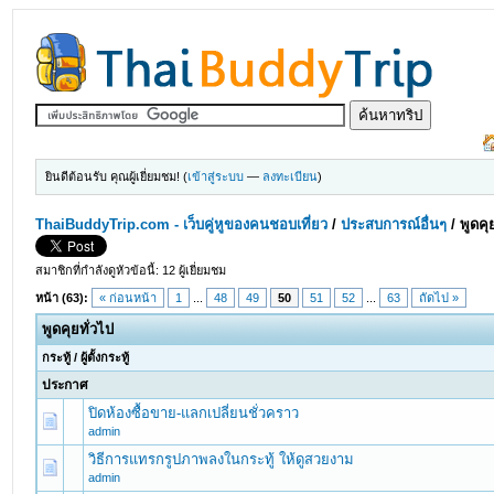
ยินดีต้อนรับ คุณผู้เยี่ยมชม! (
เข้าสู่ระบบ
—
ลงทะเบียน
)
ThaiBuddyTrip.com - เว็บคู่หูของคนชอบเที่ยว
/
ประสบการณ์อื่นๆ
/
พูดคุ
สมาชิกที่กำลังดูหัวข้อนี้: 12 ผู้เยี่ยมชม
หน้า (63):
« ก่อนหน้า
1
...
48
49
50
51
52
...
63
ถัดไป »
พูดคุยทั่วไป
กระทู้
/
ผู้ตั้งกระทู้
ประกาศ
ปิดห้องซื้อขาย-แลกเปลี่ยนชั่วคราว
admin
วิธีการแทรกรูปภาพลงในกระทู้ ให้ดูสวยงาม
admin