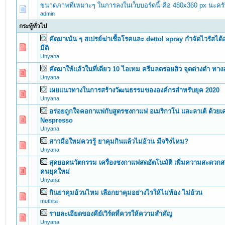
ขนาดภาพที่เหมาะๆ ในการลงในเว็บบอร์ดนี้ คือ 480x360 px นะคร
admin
กระทู้ทั่วไป
คัดมาเน้น ๆ สเปรย์ฆ่าเชื้อโรคและ dettol spray กำจัดไวรัสได้อย
0 Vote(s) - 0 out of 5 in Average
1
2
3
4
5
มีติ
Unyana
คัดมาให้แล้วในที่เดียว 10 ไอเทม ครีมลดรอยสิว จุดด่างดํา ท
0 Vote(s) - 0 out of 5 in Average
1
2
3
4
5
Unyana
เผยแนวทางในการสร้างวัฒนธรรมขององค์กรสำหรับยุค 2020
0 Vote(s) - 0 out of 5 in Average
1
2
3
4
5
Unyana
อร่อยถูกใจคอกาแฟกับสูตรชงกาแฟ อเมริกาโน่ และลาเต้ ด้วยเ
0 Vote(s) - 0 out of 5 in Average
1
2
3
4
5
Nespresso
Unyana
สาวมือใหม่ควรรู้ ยาคุมกินแล้วไม่อ้วน มีจริงไหม?
0 Vote(s) - 0 out of 5 in Average
1
2
3
4
5
Unyana
สุดยอดนวัตกรรม เครื่องชงกาแฟสดอัตโนมัติ เพิ่มความสะดวก
0 Vote(s) - 0 out of 5 in Average
1
2
3
4
5
คนยุคใหม่
Unyana
กินยาคุมอ้วนไหม เลือกยาคุมอย่างไรให้ไม่ท้อง ไม่อ้วน
0 Vote(s) - 0 out of 5 in Average
1
2
3
4
5
muthita
รายละเอียดของคีย์เวิร์ดที่ควรให้ความสำคัญ
0 Vote(s) - 0 out of 5 in Average
1
2
3
4
5
Unyana