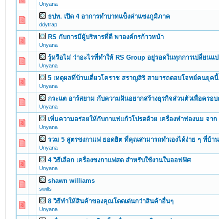
Unyana
ธปท. เปิด 4 อาการทำบาทแข็งค่าแซงภูมิภาค
0 Vote(s) - 0 out of 5 in Average
1
2
3
4
5
ddytrap
RS กับการมีผู้บริหารที่ดี พาองค์กรก้าวหน้า
0 Vote(s) - 0 out of 5 in Average
1
2
3
4
5
Unyana
รู้หรือไม่ ว่าอะไรที่ทำให้ RS Group อยู่รอดในทุกการเปลี่ยนแ
0 Vote(s) - 0 out of 5 in Average
1
2
3
4
5
Unyana
5 เหตุผลที่บ้านเดี่ยวโคราช สราญสิริ สามารถตอบโจทย์คนยุคนี้
0 Vote(s) - 0 out of 5 in Average
1
2
3
4
5
Unyana
กระแต อาร์สยาม กับความฝันอยากสร้างธุรกิจส่วนตัวเพื่อครอบ
0 Vote(s) - 0 out of 5 in Average
1
2
3
4
5
Unyana
เพิ่มความอร่อยให้กับกาแฟแก้วโปรดด้วย เครื่องทำฟองนม จา
0 Vote(s) - 0 out of 5 in Average
1
2
3
4
5
Unyana
รวม 5 สูตรชงกาแฟ ยอดฮิต ที่คุณสามารถทำเองได้ง่าย ๆ ที่บ้า
0 Vote(s) - 0 out of 5 in Average
1
2
3
4
5
Unyana
4 วิธีเลือก เครื่องชงกาแฟสด สำหรับใช้งานในออฟฟิศ
0 Vote(s) - 0 out of 5 in Average
1
2
3
4
5
Unyana
shawn williams
0 Vote(s) - 0 out of 5 in Average
1
2
3
4
5
swills
8 วิธีทำให้สินค้าของคุณโดดเด่นกว่าสินค้าอื่นๆ
0 Vote(s) - 0 out of 5 in Average
1
2
3
4
5
Unyana