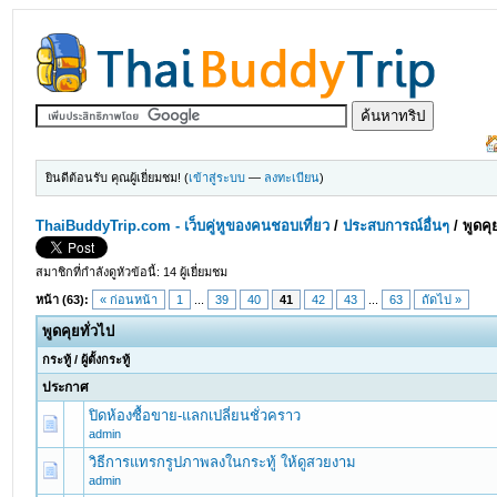
ยินดีต้อนรับ คุณผู้เยี่ยมชม! (
เข้าสู่ระบบ
—
ลงทะเบียน
)
ThaiBuddyTrip.com - เว็บคู่หูของคนชอบเที่ยว
/
ประสบการณ์อื่นๆ
/
พูดคุ
สมาชิกที่กำลังดูหัวข้อนี้: 14 ผู้เยี่ยมชม
หน้า (63):
« ก่อนหน้า
1
...
39
40
41
42
43
...
63
ถัดไป »
พูดคุยทั่วไป
กระทู้
/
ผู้ตั้งกระทู้
ประกาศ
ปิดห้องซื้อขาย-แลกเปลี่ยนชั่วคราว
admin
วิธีการแทรกรูปภาพลงในกระทู้ ให้ดูสวยงาม
admin