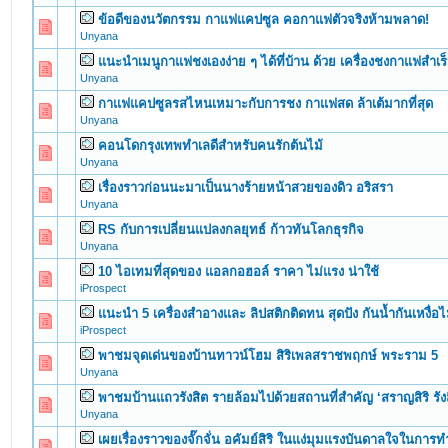
ข้อดีของนวัตกรรม กาแฟแคปซูล คอกาแฟตัวจริงห้ามพลาด!
0 Vote(s) - 0 out of 5 in Average
1
2
3
4
5
Unyana
แนะนำเมนูกาแฟชงเองง่าย ๆ ได้ที่บ้าน ด้วย เครื่องชงกาแฟสำเร็
0 Vote(s) - 0 out of 5 in Average
1
2
3
4
5
Unyana
กาแฟแคปซูลรสไหนเหมาะกับการชง กาแฟสด ล้าเต้มากที่สุด
0 Vote(s) - 0 out of 5 in Average
1
2
3
4
5
Unyana
คอนโดกรุงเทพทำเลดีสำหรับคนรักต้นไม้
0 Vote(s) - 0 out of 5 in Average
1
2
3
4
5
Unyana
เรื่องราวก่อนนะมาเป็นนางร้ายหน้าสวยของดิว อริสรา
0 Vote(s) - 0 out of 5 in Average
1
2
3
4
5
Unyana
RS กับการเปลี่ยนแปลงกลยุทธ์ ก้าวทันโลกธุรกิจ
0 Vote(s) - 0 out of 5 in Average
1
2
3
4
5
Unyana
10 ไอเทมที่สุดของ แอลกอฮอล์ ราคา ไม่แรง น่าใช้
0 Vote(s) - 0 out of 5 in Average
1
2
3
4
5
iProspect
แนะนำ 5 เครื่องสำอางและ ลิปสติกติดทน สุดปัง กันน้ำกันเหงื่อไ
0 Vote(s) - 0 out of 5 in Average
1
2
3
4
5
iProspect
พาชมจุดเด่นของบ้านทาวน์โฮม สิริเพลสราชพฤกษ์ พระราม 5
0 Vote(s) - 0 out of 5 in Average
1
2
3
4
5
Unyana
พาชมบ้านแถวรังสิต รายล้อมไปด้วยสถานที่สำคัญ ‘สราญสิริ รัง
0 Vote(s) - 0 out of 5 in Average
1
2
3
4
5
Unyana
เผยเรื่องราวของจั๊กจั่น อคัมย์สิริ ในแง่มุมแรงบันดาลใจในการ
0 Vote(s) - 0 out of 5 in Average
1
2
3
4
5