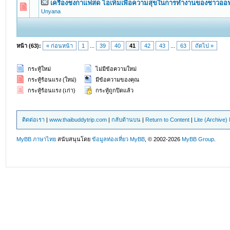
เครื่องชงกาแฟสด ไอเท็มเพื่อความสุขในการทำงานของชาวออ
0 Vote(s) - 0 out of 5 in Average
1
2
3
4
5
Unyana
หน้า (63):
« ก่อนหน้า
1
...
39
40
41
42
43
...
63
ถัดไป »
กระทู้ใหม่
ไม่มีข้อความใหม่
กระทู้ร้อนแรง (ใหม่)
มีข้อความของคุณ
กระทู้ร้อนแรง (เก่า)
กระทู้ถูกปิดแล้ว
ติดต่อเรา
|
www.thaibuddytrip.com
|
กลับด้านบน
|
Return to Content
|
Lite (Archive
MyBB ภาษาไทย
สนับสนุนโดย
ข้อมูลท่องเที่ยว
MyBB
, © 2002-2026
MyBB Group
.