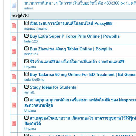
ขนาดภาพที่เหมาะๆ ในการลงในเว็บบอร์ดนี้ คือ 480x360 px นะคร
admin
กระทู้ทั่วไป
เปิดประสบการณ์การเล่นคีโน่ออนไลน์ Pussy888
0 Vote(s) - 0 out of 5 in Average
1
2
3
4
5
maruay moamo
Buy Extra Super P Force Pills Online | Powpills
0 Vote(s) - 0 out of 5 in Average
1
2
3
4
5
helen123
Buy Zhewitra 40mg Tablet Online | Powpills
0 Vote(s) - 0 out of 5 in Average
1
2
3
4
5
helen123
รีวิวบ้านแสนสิริสองสไตล์ในย่านปิ่นเกล้า จากค่ายแสนสิริ
0 Vote(s) - 0 out of 5 in Average
1
2
3
4
5
Unyana
Buy Tadarise 60 mg Online For ED Treatment | Ed Gener
0 Vote(s) - 0 out of 5 in Average
1
2
3
4
5
tadarise60mg
Study Ideas for Students
0 Vote(s) - 0 out of 5 in Average
1
2
3
4
5
vishal1
เอาอยู่ทุกเมนูกาแฟด้วย เครื่องชงกาแฟอัตโนมัติ ของ Nespress
0 Vote(s) - 0 out of 5 in Average
1
2
3
4
5
สะดวกสบายที่สุด
Unyana
สาเหตุของโรคเบาหวาน เกิดจากอะไร มาตรวจสุขภาพไว้ให้รู้เท่
0 Vote(s) - 0 out of 5 in Average
1
2
3
4
5
ป้องกันได้
Unyana