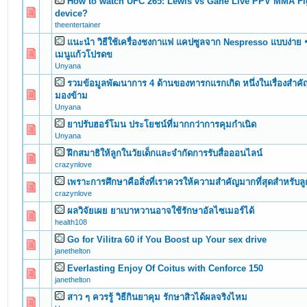
How to watch UFC 265: Lewis vs Gane Live PPV MMA Fi
0 Vote(s) - 0 out of 5 in Average
1
2
3
4
5
device?
theentertainer
แนะนำ วิธีใช้เครื่องชงกาแฟ แคปซูลจาก Nespresso แบบง่าย ๆ 
0 Vote(s) - 0 out of 5 in Average
1
2
3
4
5
เมนูแก้วโปรดข
Unyana
รวมข้อมูลพัฒนาการ 4 ด้านของทารกแรกเกิด หนึ่งในเรื่องสำคัญ
0 Vote(s) - 0 out of 5 in Average
1
2
3
4
5
มองข้าม
Unyana
ยาปรับฮอร์โมน ประโยชน์ที่มากกว่าการคุมกำเนิด
0 Vote(s) - 0 out of 5 in Average
1
2
3
4
5
Unyana
ฝึกสมาธิให้ลูกในวัยเด็กและจำกัดการรับสื่อออนไลน์
0 Vote(s) - 0 out of 5 in Average
1
2
3
4
5
crazynlove
เพราะการศึกษาคือสิ่งที่เราควรให้ความสำคัญมากที่สุดสำหรับลู
0 Vote(s) - 0 out of 5 in Average
1
2
3
4
5
crazynlove
ผลวิจัยเผย ยาเบาหวานอาจใช้รักษาอัลไซเมอร์ได้
0 Vote(s) - 0 out of 5 in Average
1
2
3
4
5
health108
Go for Vilitra 60 if You Boost up Your sex drive
0 Vote(s) - 0 out of 5 in Average
1
2
3
4
5
janethelton
Everlasting Enjoy Of Coitus with Cenforce 150
0 Vote(s) - 0 out of 5 in Average
1
2
3
4
5
janethelton
สาว ๆ ควรรู้ วิธีกินยาคุม รักษาสิวได้ผลจริงไหม
0 Vote(s) - 0 out of 5 in Average
1
2
3
4
5