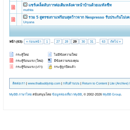
แชร์เคล็ดลับการต่อเติมหลังคาหน้าบ้านด้วยเมทัลชีท
0 Vote(s) - 0 out of 5 in Average
1
2
3
4
5
muthita
รวม 5 สูตรชงกาแฟร้อนสุดว้าวจาก Nespresso รับประกันไม่เค
0 Vote(s) - 0 out of 5 in Average
1
2
3
4
5
Unyana
หน้า (63):
« ก่อนหน้า
1
...
27
28
29
30
31
...
63
ถัดไป »
กระทู้ใหม่
ไม่มีข้อความใหม่
กระทู้ร้อนแรง (ใหม่)
มีข้อความของคุณ
กระทู้ร้อนแรง (เก่า)
กระทู้ถูกปิดแล้ว
ติดต่อเรา
|
www.thaibuddytrip.com
|
กลับด้านบน
|
Return to Content
|
Lite (Archive
MyBB ภาษาไทย
สนับสนุนโดย
ข้อมูลท่องเที่ยว
MyBB
, © 2002-2026
MyBB Group
.