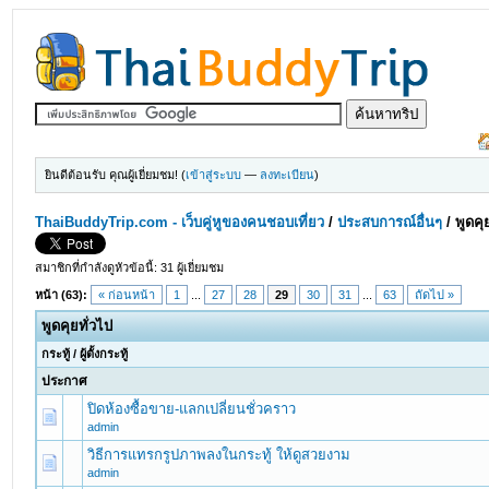
ยินดีต้อนรับ คุณผู้เยี่ยมชม! (
เข้าสู่ระบบ
—
ลงทะเบียน
)
ThaiBuddyTrip.com - เว็บคู่หูของคนชอบเที่ยว
/
ประสบการณ์อื่นๆ
/
พูดคุ
สมาชิกที่กำลังดูหัวข้อนี้: 31 ผู้เยี่ยมชม
หน้า (63):
« ก่อนหน้า
1
...
27
28
29
30
31
...
63
ถัดไป »
พูดคุยทั่วไป
กระทู้
/
ผู้ตั้งกระทู้
ประกาศ
ปิดห้องซื้อขาย-แลกเปลี่ยนชั่วคราว
admin
วิธีการแทรกรูปภาพลงในกระทู้ ให้ดูสวยงาม
admin