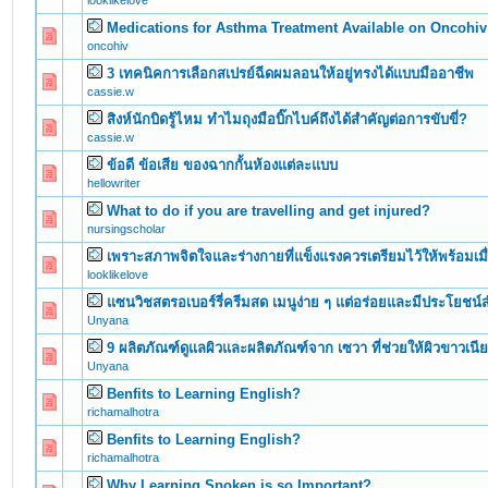
looklikelove
Medications for Asthma Treatment Available on Oncohiv
0 Vote(s) - 0 out of 5 in Average
1
2
3
4
5
oncohiv
3 เทคนิคการเลือกสเปรย์ฉีดผมลอนให้อยู่ทรงได้แบบมืออาชีพ
0 Vote(s) - 0 out of 5 in Average
1
2
3
4
5
cassie.w
สิงห์นักบิดรู้ไหม ทำไมถุงมือบิ๊กไบค์ถึงได้สำคัญต่อการขับขี่?
0 Vote(s) - 0 out of 5 in Average
1
2
3
4
5
cassie.w
ข้อดี ข้อเสีย ของฉากกั้นห้องแต่ละแบบ
0 Vote(s) - 0 out of 5 in Average
1
2
3
4
5
hellowriter
What to do if you are travelling and get injured?
0 Vote(s) - 0 out of 5 in Average
1
2
3
4
5
nursingscholar
เพราะสภาพจิตใจและร่างกายที่แข็งแรงควรเตรียมไว้ให้พร้อมเมื่อ
0 Vote(s) - 0 out of 5 in Average
1
2
3
4
5
looklikelove
แซนวิชสตรอเบอร์รี่ครีมสด เมนูง่าย ๆ แต่อร่อยและมีประโยชน
0 Vote(s) - 0 out of 5 in Average
1
2
3
4
5
Unyana
9 ผลิตภัณฑ์ดูแลผิวและผลิตภัณฑ์จาก เซวา ที่ช่วยให้ผิวขาวเนีย
0 Vote(s) - 0 out of 5 in Average
1
2
3
4
5
Unyana
Benfits to Learning English?
0 Vote(s) - 0 out of 5 in Average
1
2
3
4
5
richamalhotra
Benfits to Learning English?
0 Vote(s) - 0 out of 5 in Average
1
2
3
4
5
richamalhotra
Why Learning Spoken is so Important?