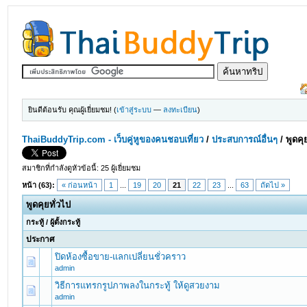
ยินดีต้อนรับ คุณผู้เยี่ยมชม! (
เข้าสู่ระบบ
—
ลงทะเบียน
)
ThaiBuddyTrip.com - เว็บคู่หูของคนชอบเที่ยว
/
ประสบการณ์อื่นๆ
/
พูดคุ
สมาชิกที่กำลังดูหัวข้อนี้: 25 ผู้เยี่ยมชม
หน้า (63):
« ก่อนหน้า
1
...
19
20
21
22
23
...
63
ถัดไป »
พูดคุยทั่วไป
กระทู้
/
ผู้ตั้งกระทู้
ประกาศ
ปิดห้องซื้อขาย-แลกเปลี่ยนชั่วคราว
admin
วิธีการแทรกรูปภาพลงในกระทู้ ให้ดูสวยงาม
admin