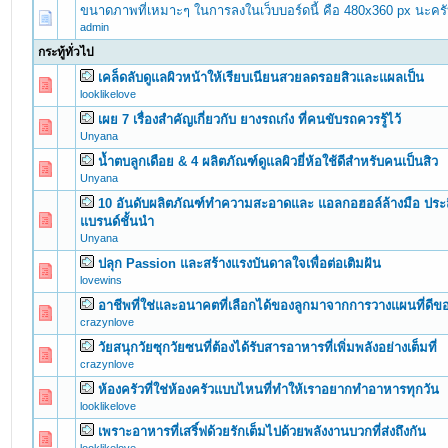
ขนาดภาพที่เหมาะๆ ในการลงในเว็บบอร์ดนี้ คือ 480x360 px นะคร
admin
กระทู้ทั่วไป
เคล็ดลับดูแลผิวหน้าให้เรียบเนียนสวยลดรอยสิวและแผลเป็น
0 Vote(s) - 0 out of 5 in Average
1
2
3
4
5
looklikelove
เผย 7 เรื่องสำคัญเกี่ยวกับ ยางรถเก๋ง ที่คนขับรถควรรู้ไว้
0 Vote(s) - 0 out of 5 in Average
1
2
3
4
5
Unyana
น้ำตบลูกเดือย & 4 ผลิตภัณฑ์ดูแลผิวยี่ห้อใช้ดีสำหรับคนเป็นสิว
0 Vote(s) - 0 out of 5 in Average
1
2
3
4
5
Unyana
10 อันดับผลิตภัณฑ์ทำความสะอาดและ แอลกอฮอล์ล้างมือ ประส
0 Vote(s) - 0 out of 5 in Average
1
2
3
4
5
แบรนด์ชั้นนำ
Unyana
ปลุก Passion และสร้างแรงบันดาลใจเพื่อต่อเติมฝัน
0 Vote(s) - 0 out of 5 in Average
1
2
3
4
5
lovewins
อาชีพที่ใช่และอนาคตที่เลือกได้ของลูกมาจากการวางแผนที่ดีขอ
0 Vote(s) - 0 out of 5 in Average
1
2
3
4
5
crazynlove
วัยสนุกวัยซุกวัยซนที่ต้องได้รับสารอาหารที่เพิ่มพลังอย่างเต็มที่
0 Vote(s) - 0 out of 5 in Average
1
2
3
4
5
crazynlove
ห้องครัวที่ใช่ห้องครัวแบบไหนที่ทำให้เราอยากทำอาหารทุกวัน
0 Vote(s) - 0 out of 5 in Average
1
2
3
4
5
looklikelove
เพราะอาหารที่เสริ์ฟด้วยรักเต็มไปด้วยพลังงานบวกที่ส่งถึงกัน
0 Vote(s) - 0 out of 5 in Average
1
2
3
4
5