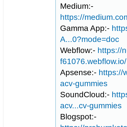
Medium:-
https://medium.co
Gamma App:-
http
A...0?mode=doc
Webflow:-
https://
f61076.webflow.io/
Apsense:-
https:/
acv-gummies
SoundCloud:-
http
acv...cv-gummies
Blogspot:-