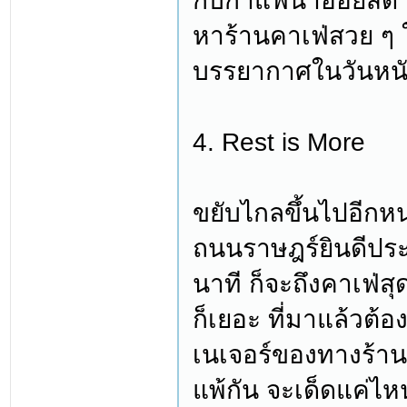
กับกาแฟน้ำอ้อยสด ถ
หาร้านคาเฟ่สวย ๆ 
บรรยากาศในวันหนัก 
4. Rest is More
ขยับไกลขึ้นไปอีก
ถนนราษฎร์ยินดีปร
นาที ก็จะถึงคาเฟ่ส
ก็เยอะ ที่มาแล้วต้อ
เนเจอร์ของทางร้าน ส
แพ้กัน จะเด็ดแค่ไห