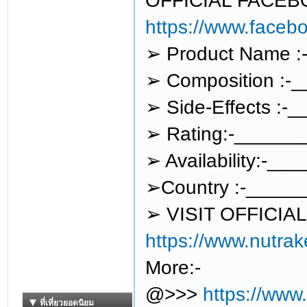
OFFICIAL FACEBO
https://www.face
➢ Product Name :
➢ Composition :-
➢ Side-Effects :-
➢ Rating:-____
➢ Availability:-___
➢Country :-_____
➢ VISIT OFFICIA
https://www.nutra
More:-
@>>>
https://www