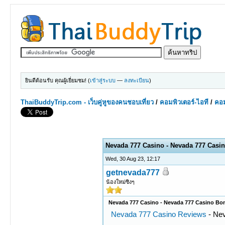
ยินดีต้อนรับ คุณผู้เยี่ยมชม! (
เข้าสู่ระบบ
—
ลงทะเบียน
)
ThaiBuddyTrip.com - เว็บคู่หูของคนชอบเที่ยว
/
คอมพิวเตอร์-ไอที
/
คอม
0 Votes - 0 Average
1
2
3
4
5
Nevada 777 Casino - Nevada 777 Casi
Wed, 30 Aug 23, 12:17
getnevada777
น้องใหม่ซิงๆ
Nevada 777 Casino - Nevada 777 Casino Bo
Nevada 777 Casino Reviews
- Nev