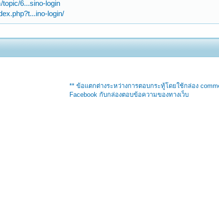
opic/6...sino-login
x.php?t...ino-login/
** ข้อแตกต่างระหว่างการตอบกระทู้โดยใช้กล่อง comm
Facebook กับกล่องตอบข้อความของทางเว็บ