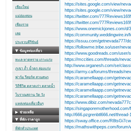
https://sites.google.com/view/ne
https://sites.google.com/view/neva
https://twitter.com/777Reviews169
https://twitter.com/777Reviews169
https://www.onemickjones.com/d/3
https://community.weddingwire.in/f
https://issuu.com/getnevada777/d
https://followme.tribe.so/user/nev
https://www.goodreads.com/user/s
https://mccities.com/threads/nevad
http://www.organesh.com/se/classi
https://army.ca/forums/threads/ne
https://caramellaapp.com/getneva
https://caramellaapp.com/getneva
https://caramellaapp.com/getnevad
https://caramellaapp.com/getnevad
https://www.dibiz.com/nevada777c
https://singaporemotherhood.com/f
http://666.pzgrenbtl666.net/thread
https://sway.office.com/R8tsGi7
https://mathswithpeps.com/forum/