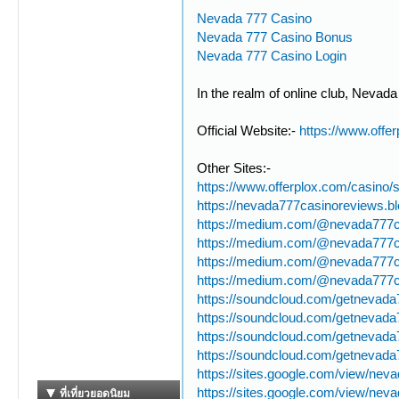
Nevada 777 Casino
Nevada 777 Casino Bonus
Nevada 777 Casino Login
In the realm of online club, Nevad
Official Website:-
https://www.offe
Other Sites:-
https://www.offerplox.com/casino/
https://nevada777casinoreviews.blo
https://medium.com/@nevada777c
https://medium.com/@nevada777c
https://medium.com/@nevada777c
https://medium.com/@nevada777c
https://soundcloud.com/getnevada
https://soundcloud.com/getnevad
https://soundcloud.com/getnevada
https://soundcloud.com/getnevada7
https://sites.google.com/view/neva
https://sites.google.com/view/nev