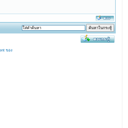
ent ของ