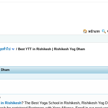
หน้าแรก
ุยทั่วไป
/
Best YTT in Rishikesh | Rishikesh Yog Dham
og Dham
m
 in Rishikesh
? The Best Yoga School in Rishikesh, Rishikesh Yog D
esh for registered Beginners with Yoga Alliance. Enroll in our next y