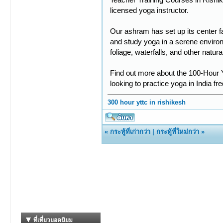
licensed yoga instructor.
Our ashram has set up its center f
and study yoga in a serene environ
foliage, waterfalls, and other natura
Find out more about the 100-Hour
looking to practice yoga in India f
300 hour yttc in rishikesh
«
กระทู้ที่เก่ากว่า
|
กระทู้ที่ใหม่กว่า
»