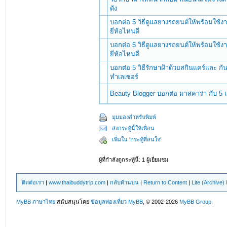
ดัง
บอกต่อ 5 วิธีดูแลยางรถยนต์ให้พร้อมใช
ยี่ห้อไหนดี
บอกต่อ 5 วิธีดูแลยางรถยนต์ให้พร้อมใช
ยี่ห้อไหนดี
บอกต่อ 5 วิธีรักษาฝ้าด้วยสกินแคร์และ ก
ทำเลเซอร์
Beauty Blogger บอกต่อ มาสคาร่า กับ 5 เค
มุมมองสำหรับพิมพ์
ส่งกระทู้นี้ให้เพื่อน
เพิ่มใน 'กระทู้ที่สนใจ'
ผู้ที่กำลังดูกระทู้นี้: 1 ผู้เยี่ยมชม
ติดต่อเรา
|
www.thaibuddytrip.com
|
กลับด้านบน
|
Return to Content
|
Lite (Archive
MyBB ภาษาไทย
สนับสนุนโดย
ข้อมูลท่องเที่ยว
MyBB
, © 2002-2026
MyBB Group
.