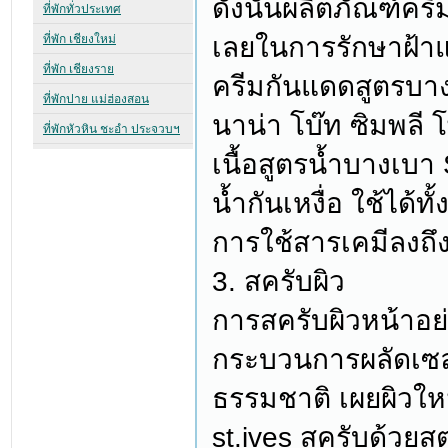
ดังนั้นผลิตภัณฑ์ครี
เลยในการรักษาฝ้าแ
ครีมกันแดดสูตรบางเ
นาน่า โบ๊ท ซิมพลี
เนื้อสูตรน้ำบางเบ
น้ำกันเหงื่อ ใช้ได้
การใช้สารเคมีลงถึ
3. สครับผิว
การสครับผิวหน้าอย่า
กระบวนการผลัดเซลล
ธรรมชาติ เผยผิวใหม
st.ives สครับด้วย