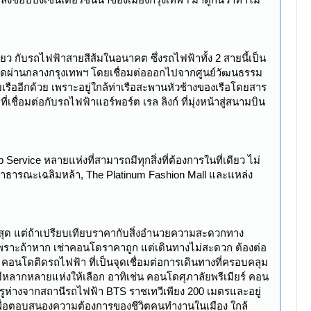
ียว กับรถไฟฟ้าสายสีส้มในอนาคต ซึ่งรถไฟฟ้าทั้ง 2 สายนี้เป็น
ี่ตัดผ่านกลางกรุงเทพฯ โดยเชื่อมต่อออกไปจากศูนย์วัฒนธรรม
ืออีกด้วย เพราะอยู่ใกล้ท่าเรือสะพานหัวช้างของเรือโดยสาร
่อมต่อกับรถไฟฟ้าแอร์พอร์ต เรล ลิงก์ ที่มุ่งหน้าสู่สนามบิน
ervice หลายแห่งที่สามารถมีทุกสิ่งที่ต้องการในที่เดียว ไม่
นสาธารณะเฉลิมหล้า, The Platinum Fashion Mall และแหล่ง
ี่สุด แต่ถ้าเปรียบเทียบราคากับสิ่งอำนวยความสะดวกทาง
พราะถ้าหาก เช่าคอนโดราคาถูก แต่เดินทางไม่สะดวก ต้องต่อ
อนโดติดรถไฟฟ้า ที่เป็นจุดเชื่อมต่อการเดินทางที่ครอบคลุม
ใจมีหลากหลายแห่งให้เลือก อาทิเช่น คอนโดศุภาลัยพรีเมียร์ คอน
ูห่างจากสถานีรถไฟฟ้า BTS ราชเทวีเพียง 200 เมตรและอยู่
 เพื่อตอบสนองความต้องการของชีวิตคนทำงานในเมือง ใกล้