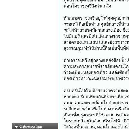
คอนโดราชเทวีถึงน่าสนใจ
ทำเลเขตราชเทวี อยู่ใกล้จุดศูนย์
ราชเทวี ถือเป็นทำเลศูนย์กลางที่น่
รถไฟฟ้าสายรัศมีผ่านกลางเมือง ซึ่
ไปมีนบุรี และมีเส้นเดินทางรถจากศ
สายคลองแสนแสบ แและยังสามารถเชื่อม
สุวรรณภูมิ ทำให้ย่านนี้ถือเป็นพื้นท
ทำเลราชเทวี อยู่กลางแหล่งช้อปปิ้
ความสะดวกสบายที่รายล้อมคอนโดแห่งนี
ว่าจะเป็นแหล่งท่องเที่ยว แหล่งช้
ท่องเที่ยวทางวัฒนธรรม พระราชวัง
ครบครันไปด้วยสิ่งอำนวยความสะดวก
หากจะเปรียบเทียบกันที่ราคาเพื่อ 
คมนาคมและรายล้อมไปด้วยสาธารณูปโ
รถอีกหลายสายเพื่อไปทำงานหรือจับจ
เกือบทั้งกรุงเทพฯ ที่ใช้เวลาการเดิ
โดราชเทวี อยู่ใกล้สถานีรถไฟฟ้า 
ใกล้จุดขึ้นลงด่วน, คอนโดเดอะไลน