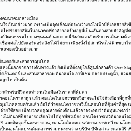
กลางคมนาคมกลางเมือง
าสนใจเป็นอย่างมาก เพราะเป็นจุดเชื่อมต่อระหว่างรถไฟฟ้าบีทีเอสสายสีเข
งรถไฟฟ้าสายสีส้มในอนาคตที่กำลังก่อสร้างอยู่นี้เป็นเส้นทางสายสำคัญท
ูนย์วัฒนธรรมไปบางขุนนนท์ นอกจากนี้ยังสะดวกสำหรับการเดินทางด้วยเร
ต่อไปยังแอร์พอร์ตลิงก์ได้ไม่ยาก เพียงนั่งไปสถานีรถไฟฟ้าพญาไทที่เชื
ี่ทำเลทองเป็นอย่างมาก
งเซ็นเตอร์และสาธารณูปโภค
้นอกจากการเดินทางแล้ว ยังเป็นที่ตั้งอยู่ใกล้ศูนย์กลางค้า One Stop S
อปปิ้งเซ็นเตอร์ และสวนสาธารณะที่น่าสนใจ อาทิเช่น ตลาดประตูน้ำ, สว
พญาไท เป็นต้น
สำหรับชีวิตคนทำงานในเมืองในราคาที่คุ้มค่า
เช่าคอนโดราคาถูก แล้ว คอนโดในเขตราชเทวีอาจจะไม่ใช่ตัวเลือกที่ถูกท
ภคครบครันแล้ว ถือได้ว่าคอนโดราชเทวีเป็นคอนโดที่คุ้มค่าที่สุด เ
่ายใช้สอย เมื่อบวกลบคูณหารต่อเดือนแล้วอาจจะพบว่าต้นทุนแพงกว่า ค
นทางไม่กี่นาทีก็สามารถเลือกไปได้ทุกที่ทั่วเมือง คอนโดราชเทวีที่น่าสน
BTS และติดจุดขึ้นลงทางด่วน, คอนโดดิแอดเดรสสยาม-ราชเทวี คอนโดหร
์ เป็นคอนโดแบรนด์คุณภาพร่วมทุนระหว่าง บริษัท บีทีเอส และแสนสิริ