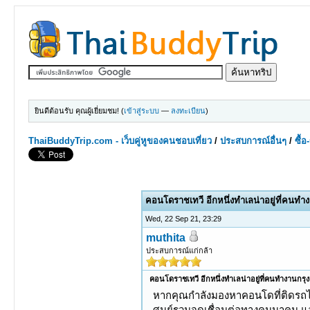
ยินดีต้อนรับ คุณผู้เยี่ยมชม! (
เข้าสู่ระบบ
—
ลงทะเบียน
)
ThaiBuddyTrip.com - เว็บคู่หูของคนชอบเที่ยว
/
ประสบการณ์อื่นๆ
/
ซื้
0 Votes - 0 Average
1
2
3
4
5
คอนโดราชเทวี อีกหนึ่งทำเลน่าอยู่ที่คนท
Wed, 22 Sep 21, 23:29
muthita
ประสบการณ์แก่กล้า
คอนโดราชเทวี อีกหนึ่งทำเลน่าอยู่ที่คนทำงานกร
หากคุณกำลังมองหาคอนโดที่ติดรถไฟฟ้
ศูนย์รวมจุดเชื่อมต่อทางคมนาคม แ