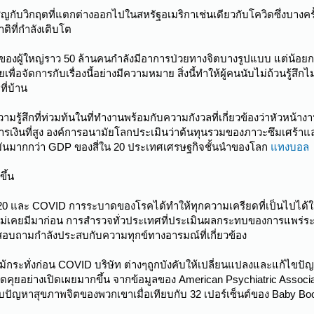
ชิญกับวิกฤตที่แตกต่างออกไปในสหรัฐอเมริกาเช่นเดียวกับโควิดซึ่งบางคร
ติที่กำลังเติบโต
ของผู้ใหญ่ราว 50 ล้านคนกำลังมีอาการป่วยทางจิตบางรูปแบบ แต่น้อยกว่าค
เพื่อจัดการกับเรื่องนี้อย่างมีความหมาย สิ่งนี้ทำให้ผู้คนนับไม่ถ้วนรู้สึก
ที่บ้าน
มรู้สึกที่ท่วมท้นในที่ทำงานพร้อมกับความกังวลที่เกี่ยวข้องว่าหัวห
งินที่สูง องค์การอนามัยโลกประเมินว่าต้นทุนรวมของภาวะซึมเศร้าและค
้มันมากกว่า GDP ของสี่ใน 20 ประเทศเศรษฐกิจชั้นนำของโลก
แทงบอล
ขึ้น
2020 และ COVID การระบาดของโรคได้ทำให้ทุกความเครียดที่เป็นไปได้ในช
ไม่เคยมีมาก่อน การสำรวจทั่วประเทศที่ประเมินผลกระทบของการแพร่ระบ
สอบถามกำลังประสบกับความทุกข์ทางอารมณ์ที่เกี่ยวข้อง
แม้กระทั่งก่อน COVID บริษัท ต่างๆถูกบังคับให้เปลี่ยนแปลงและแก้ไขปั
การพูดคุยอย่างเปิดเผยมากขึ้น จากข้อมูลของ American Psychiatric Associ
ับปัญหาสุขภาพจิตของพวกเขาเมื่อเทียบกับ 32 เปอร์เซ็นต์ของ Baby Boom