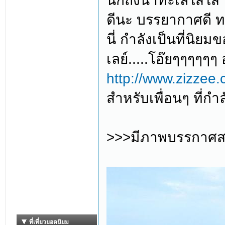
นึกถึงน้ำทะเลใสใส ท
ดีนะ บรรยากาศดี ทะ
นี่ กำลังเป็นที่นิย
เลย์.....โอ๊ยๆๆๆๆๆ
http://www.zizzee.
สำหรับเพื่อนๆ ที่กำล
>>>มีภาพบรรกาศสวย