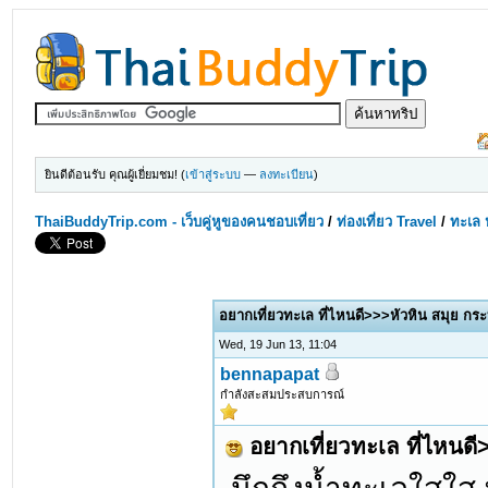
ยินดีต้อนรับ คุณผู้เยี่ยมชม! (
เข้าสู่ระบบ
—
ลงทะเบียน
)
ThaiBuddyTrip.com - เว็บคู่หูของคนชอบเที่ยว
/
ท่องเที่ยว Travel
/
ทะเล 
0 Votes - 0 Average
1
2
3
4
5
อยากเที่ยวทะเล ที่ไหนดี>>>หัวหิน สมุย กระบ
Wed, 19 Jun 13, 11:04
bennapapat
กำลังสะสมประสบการณ์
อยากเที่ยวทะเล ที่ไหนดี>