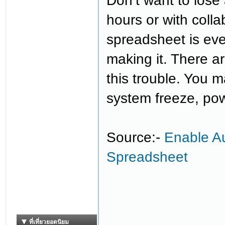
Don’t want to lose
hours or with coll
spreadsheet is ev
making it. There a
this trouble. You 
system freeze, pow
Source:-
Enable A
Spreadsheet