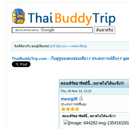
ยินดีต้อนรับ คุณผู้เยี่ยมชม! (
เข้าสู่ระบบ
—
ลงทะเบียน
)
ThaiBuddyTrip.com - เว็บคู่หูของคนชอบเที่ยว
/
ประสบการณ์อื่นๆ
/
พูดค
0 Votes - 0 Average
1
2
3
4
5
คอนเสิร์ตอาทิตย์นี้...พลาดไม่ได้นะจ๊ะ!!!
Thu, 29 Nov 12, 12:21
moogift
ประสบการณ์ชั้นสูง
คอนเสิร์ตอาทิตย์นี้...พลาดไม่ได้นะจ๊ะ!!!