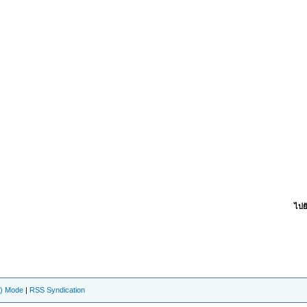
ไปยั
e) Mode
|
RSS Syndication