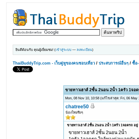
ยินดีต้อนรับ คุณผู้เยี่ยมชม! (
เข้าสู่ระบบ
—
ลงทะเบียน
)
ThaiBuddyTrip.com - เว็บคู่หูของคนชอบเที่ยว
/
ประสบการณ์อื่นๆ
/
ซื้
0 Votes - 0 Average
1
2
3
4
5
ขายทาวเฮาส์ 2ชั้น 2นอน 2น้ำ 1ครัว 1จอดร
Mon, 08 Nov 10, 10:58
(แก้ไขล่าสุด: Fri, 06 May
chatree50
น้องใหม่ซิงๆ
ขายทาวเฮาส์ 2ชั้น 2นอน 2น้ำ 1ครัว 1จอดรถ อยู่
ขายทาวเฮาส์ 2ชั้น 2นอน 2น้ำ
1ครัว 1จอดรถ ใกล้ทางด่วนเอกมัย-