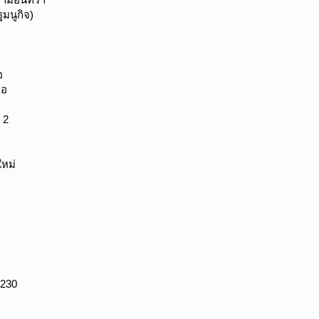
มนูกิจ)
อ
ือ
 2
ใหม่
0230